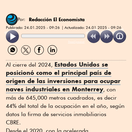
Redacción El Economista
Por:
Publicado:
24.01.2025 - 09:26
Actualizado:
24.01.2025 - 09:26
ReadSpeaker
Compartir
Compartir
Compartir
Compartir
por
por
por
por
WhatsApp
Twitter
Facebook
Linkedin
Estados Unidos se
Al cierre del 2024,
posicionó como el principal país de
origen de las inversiones para ocupar
naves industriales
en Monterrey
, con
más de 645,000 metros cuadrados, es decir
44% del total de la ocupación en el año, según
datos la firma de servicios inmobiliarios
CBRE.
Desde el 2020, con la acelerada