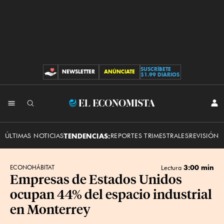
SUSCRÍBETE
NEWSLETTER
ANÚNCIATE
CONTRIBUCIONES
$1.99 DIARIOS
INI
El
SES
Economista
ÚLTIMAS NOTICIAS
TENDENCIAS:
REPORTES TRIMESTRALES
REVISIÓN 
3:00 min
ECONOHÁBITAT
Lectura
Empresas de Estados Unidos
ocupan 44% del espacio industrial
en Monterrey