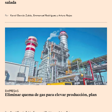
salada
Por
Karol García Zubía
,
Emmanuel Rodríguez
y
Arturo Rojas
EMPRESAS
Eliminar quema de gas para elevar producción, plan
Por
Karol García Zubía
,
Emmanuel Rodríguez
y
Arturo Rojas