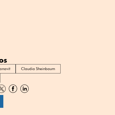
os
fonavit
Claudia Sheinbaum
artir
Compartir
Compartir
Compartir
por
por
por
sApp
Twitter
Facebook
Linkedin