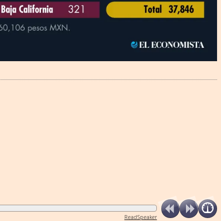
ReadSpeaker