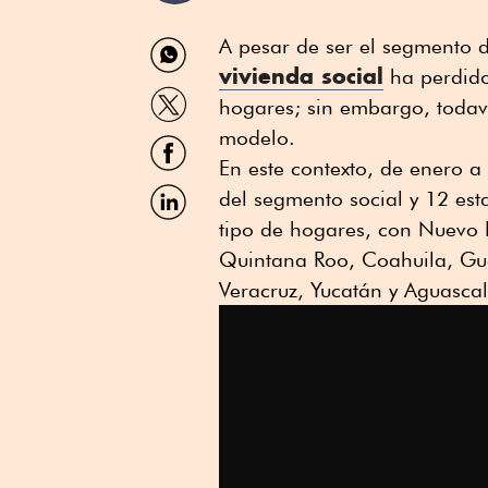
Compartir
A pesar de ser el segmento 
por
vivienda social
ha perdido
WhatsApp
Compartir
hogares; sin embargo, todav
por
Twitter
modelo.
Compartir
por
En este contexto, de enero a
Facebook
Compartir
del segmento social y 12 es
por
tipo de hogares, con Nuevo 
Linkedin
Quintana Roo, Coahuila, Gua
Veracruz, Yucatán y Aguascal