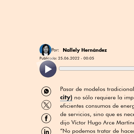
Nallely Hernández
Por:
Publicado:
25.06.2022 - 00:05
Compartir
Pasar de modelos tradiciona
por
city
)
no sólo requiere la im
WhatsApp
Compartir
eficientes consumos de energ
por
Twitter
de servicios, sino que es nec
Compartir
por
dijo Víctor Hugo Arce Martín
Facebook
Compartir
“No podemos tratar de hacer