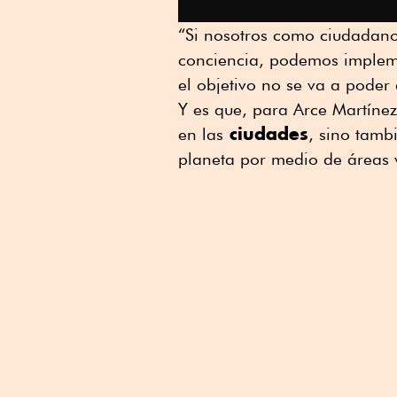
“Si nosotros como ciudadano
conciencia, podemos impleme
el objetivo no se va a poder
Y es que, para Arce Martínez
ciudades
en las
, sino tamb
planeta por medio de áreas v