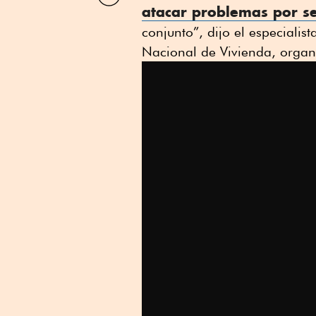
por
atacar problemas por s
Linkedin
conjunto”, dijo el especialis
Nacional de Vivienda, organ