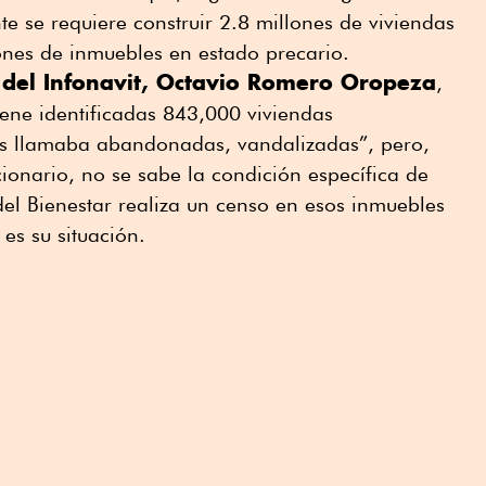
te se requiere construir 2.8 millones de viviendas
ones de inmuebles en estado precario.
r del Infonavit, Octavio Romero Oropeza
,
tiene identificadas 843,000 viviendas
es llamaba abandonadas, vandalizadas”, pero,
cionario, no se sabe la condición específica de
a del Bienestar realiza un censo en esos inmuebles
es su situación.