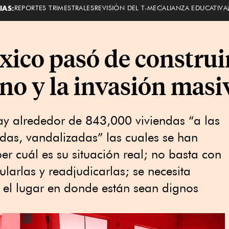
IAS:
REPORTES TRIMESTRALES
REVISIÓN DEL T-MEC
ALIANZA EDUCATIVA
xico pasó de construi
no y la invasión masi
ay alrededor de 843,000 viviendas “a las
as, vandalizadas” las cuales se han
 cuál es su situación real; no basta con
larlas y readjudicarlas; se necesita
 el lugar en donde están sean dignos