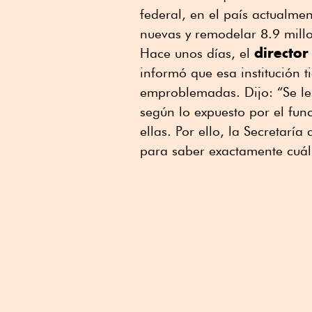
federal, en el país actualmen
nuevas y remodelar 8.9 mill
directo
Hace unos días, el
informó que esa institución 
emproblemadas. Dijo: “Se l
según lo expuesto por el fun
ellas. Por ello, la Secretarí
para saber exactamente cuál 