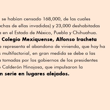
, se habían censado 168,000, de las cuales
chas de ellas invadidas) y 23,000 deshabitadas
a en el Estado de México, Puebla y Chihuahua.
l Colegio Mexiquense, Alfonso Iracheta
e representa el abandono de vivienda, que hoy ha
s multifactorial, en gran medida se debe a las
ca tomadas por los gobiernos de los presidentes
e Calderón Hinojosa, que impulsaron la
n serie en lugares alejados.