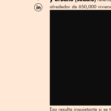
Facebook
Compartir
alrededor de 650,000 vivie
por
Linkedin
Eso resulta inquietante si se