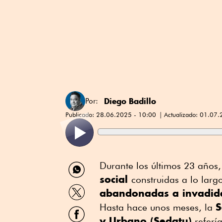
Diego Badillo
Por:
Publicado:
28.06.2025 - 10:00
Actualizado:
01.07.
Compartir
Durante los últimos 23 años,
por
social
construidas a lo larg
WhatsApp
Compartir
abandonadas a invadid
por
S
Twitter
Hasta hace unos meses, la
Compartir
por
y Urbano (Sedatu)
refería