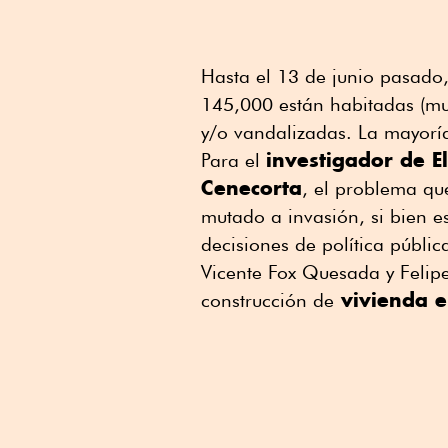
Hasta el 13 de junio pasado
145,000 están habitadas (mu
y/o vandalizadas. La mayorí
investigador de E
Para el
Cenecorta
, el problema qu
mutado a invasión, si bien e
decisiones de política públi
Vicente Fox Quesada y Felip
vivienda e
construcción de