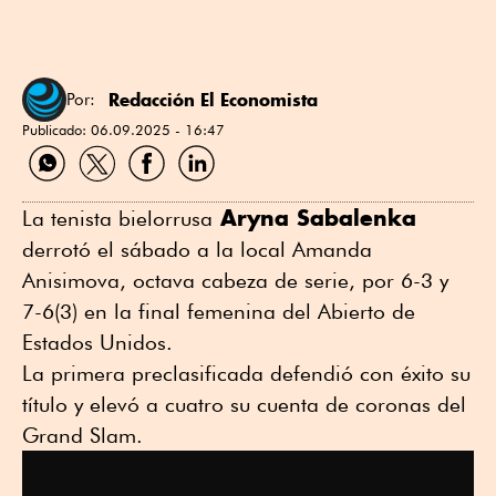
Redacción El Economista
Por:
Publicado:
06.09.2025 - 16:47
Compartir
Compartir
Compartir
Compartir
por
por
por
por
WhatsApp
Twitter
Facebook
Linkedin
Aryna Sabalenka
La tenista bielorrusa
derrotó el sábado a la local Amanda
Anisimova, octava cabeza de serie, por 6-3 y
7-6(3) en la final femenina del Abierto de
Estados Unidos.
La primera preclasificada defendió con éxito su
título y elevó a cuatro su cuenta de coronas del
Grand Slam.