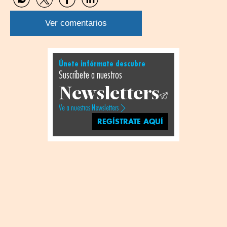
Compartir
Compartir
Compartir
Compartir
por
por
por
por
WhatsApp
Twitter
Facebook
Linkedin
Ver comentarios
Únete infórmate descubre
Suscríbete a nuestros
Newsletters
Ve a nuestros Newsletters
REGÍSTRATE AQUÍ