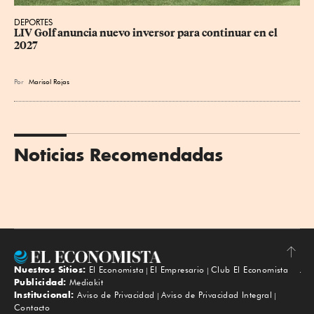
DEPORTES
LIV Golf anuncia nuevo inversor para continuar en el 
2027
Por
Marisol Rojas
Noticias Recomendadas
Nuestros Sitios:
El Economista
El Empresario
Club El Economista
Subir
Publicidad:
Mediakit
Institucional:
Aviso de Privacidad
Aviso de Privacidad Integral
Contacto