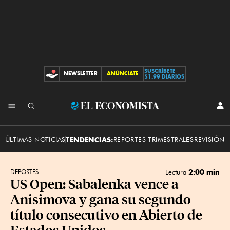
SUSCRÍBETE
NEWSLETTER
ANÚNCIATE
CONTRIBUCIONES
$1.99 DIARIOS
INI
El
SES
Economista
ÚLTIMAS NOTICIAS
TENDENCIAS:
REPORTES TRIMESTRALES
REVISIÓN 
2:00 min
DEPORTES
Lectura
US Open: Sabalenka vence a
Anisimova y gana su segundo
título consecutivo en Abierto de
Estados Unidos