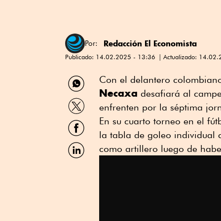
Redacción El Economista
Por:
Publicado:
14.02.2025 - 13:36
Actualizado:
14.02.
Compartir
Con el delantero colombian
por
Necaxa
desafiará al cam
WhatsApp
Compartir
enfrenten por la séptima jo
por
Twitter
En su cuarto torneo en el fú
Compartir
por
la tabla de goleo individual 
Facebook
Compartir
como artillero luego de hab
por
Linkedin