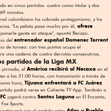
do en cinco partidos -cuatro como titular y dos
69 minutos.
ional colombiano ha cobrado protagonismo, y ha
ofrece
ncias. "La pelota pasa mucho por él,
onerle gente en ataque", apuntó Berizzo.
entrenador español Domenec Torrent
uis del
io de torneo: con tres puntos ocupa el
ra una cadena de cuatro derrotas consecutivas.
s partidos de la Liga MX
América recibirá al Necaxa
a jornada, el
en el
es a las 21:00 horas, con transmisión a través de
Tijuana enfrentará a FC Juárez
misma hora,
 partido podrá verse en Caliente TV App. También a
 FC
Santos Laguna
jugará contra
en El Encanto,
 Fox Sports.
Atlas y Puebla
 continuará con el partido entre
,