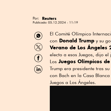
Reuters
Por:
Publicado:
05.12.2024 - 11:19
Compartir
El Comité Olímpico Internac
por
Donald Trump
con
y su go
WhatsApp
Compartir
Verano de Los Ángeles
por
Twitter
electo a esos Juegos, dijo e
Compartir
por
Juegos Olímpicos de
Los
Facebook
Compartir
Trump era presidente tras su
por
con Bach en la Casa Blanca 
Linkedin
Juegos a Los Ángeles.