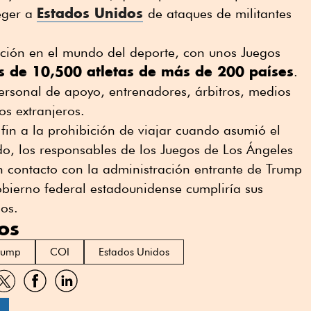
Estados Unidos
eger a
de ataques de militantes
ción en el mundo del deporte, con unos Juegos
 de 10,500 atletas de más de 200 países
.
rsonal de apoyo, entrenadores, árbitros, medios
s extranjeros.
 fin a la prohibición de viajar cuando asumió el
o, los responsables de los Juegos de Los Ángeles
n contacto con la administración entrante de Trump
bierno federal estadounidense cumpliría sus
os.
os
rump
COI
Estados Unidos
artir
Compartir
Compartir
Compartir
por
por
por