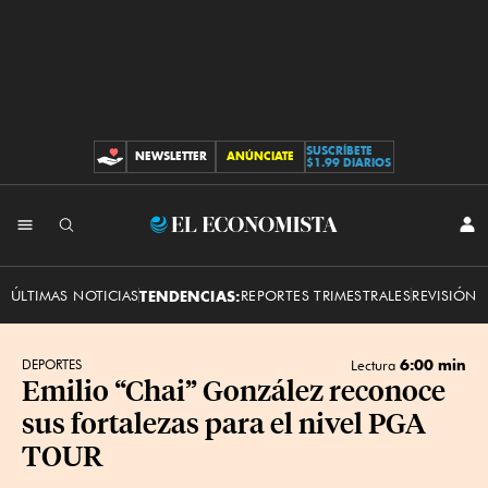
SUSCRÍBETE
NEWSLETTER
ANÚNCIATE
CONTRIBUCIONES
$1.99 DIARIOS
INI
El
SES
Economista
ÚLTIMAS NOTICIAS
TENDENCIAS:
REPORTES TRIMESTRALES
REVISIÓN 
6:00 min
DEPORTES
Lectura
Emilio “Chai” González reconoce
sus fortalezas para el nivel PGA
TOUR