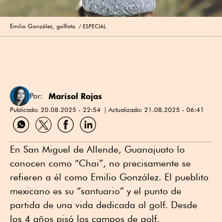
Emilio González, golfista.
ESPECIAL
Marisol Rojas
Por:
Publicado:
20.08.2025 - 22:54
Actualizado:
21.08.2025 - 06:41
Compartir
Compartir
Compartir
Compartir
por
por
por
por
WhatsApp
Twitter
Facebook
Linkedin
En San Miguel de Allende, Guanajuato lo
conocen como “Chai”, no precisamente se
refieren a él como Emilio González. El pueblito
mexicano es su “santuario” y el punto de
partida de una vida dedicada al golf. Desde
los 4 años pisó los campos de golf,