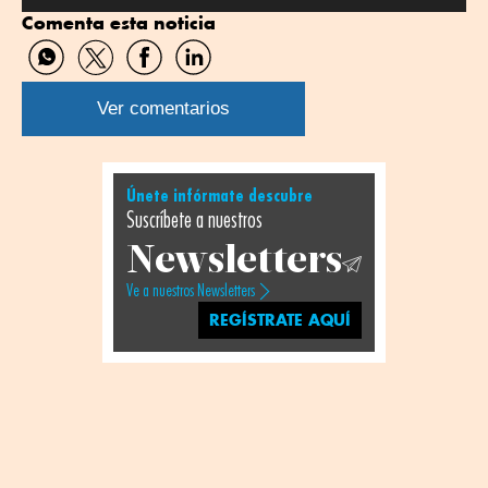
Comenta esta noticia
Compartir
Compartir
Compartir
Compartir
por
por
por
por
WhatsApp
Twitter
Facebook
Linkedin
Ver comentarios
Únete infórmate descubre
Suscríbete a nuestros
Newsletters
Ve a nuestros Newsletters
REGÍSTRATE AQUÍ