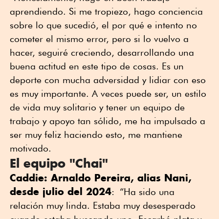
aprendiendo. Si me tropiezo, hago conciencia
sobre lo que sucedió, el por qué e intento no
cometer el mismo error, pero si lo vuelvo a
hacer, seguiré creciendo, desarrollando una
buena actitud en este tipo de cosas. Es un
deporte con mucha adversidad y lidiar con eso
es muy importante. A veces puede ser, un estilo
de vida muy solitario y tener un equipo de
trabajo y apoyo tan sólido, me ha impulsado a
ser muy feliz haciendo esto, me mantiene
motivado.
El equipo "Chai"
Caddie: Arnaldo Pereira, alias Nani,
desde julio del 2024
: “Ha sido una
relación muy linda. Estaba muy desesperado