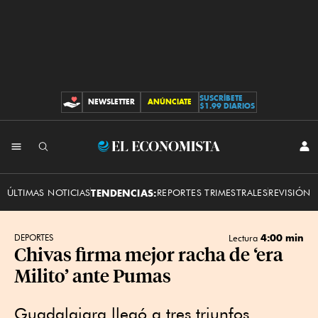
SUSCRÍBETE
NEWSLETTER
ANÚNCIATE
CONTRIBUCIONES
$1.99 DIARIOS
INI
El
SES
Economista
ÚLTIMAS NOTICIAS
TENDENCIAS:
REPORTES TRIMESTRALES
REVISIÓN 
4:00 min
DEPORTES
Lectura
Chivas firma mejor racha de ‘era
Milito’ ante Pumas
Guadalajara llegó a tres triunfos