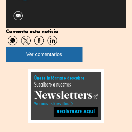
Comenta esta noticia
Compartir
Compartir
Compartir
Compartir
por
por
por
por
WhatsApp
Twitter
Facebook
Linkedin
Ver comentarios
Únete infórmate descubre
Suscríbete a nuestros
Newsletters
Ve a nuestros Newsletters
REGÍSTRATE AQUÍ