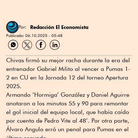
Redacción El Economista
Por:
Publicado:
06.10.2025 - 05:48
Compartir
Compartir
Compartir
Compartir
por
por
por
por
WhatsApp
Twitter
Facebook
Linkedin
Chivas firmó su mejor racha durante la era del
entrenador Gabriel Milito al vencer a Pumas 1-
2 en CU en la Jornada 12 del torneo Apertura
2025.
Armando ‘Hormiga’ González y Daniel Aguirre
anotaron a los minutos 55 y 90 para remontar
el gol inicial del equipo local, que había caído
por cuenta de Pedro Vite al 48’. Por otra parte,
Álvaro Angulo erró un penal para Pumas en el
último segundo.