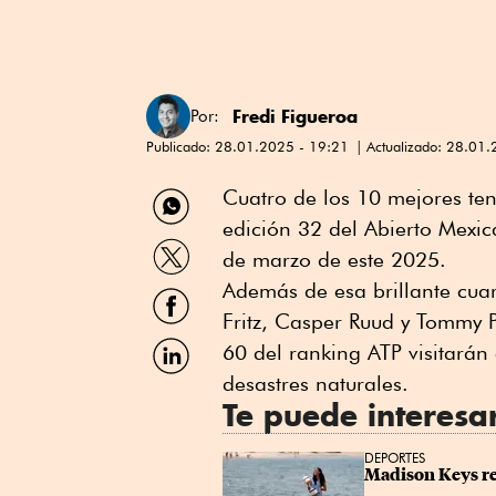
Fredi Figueroa
Por:
Publicado:
28.01.2025 - 19:21
Actualizado:
28.01.
Compartir
Cuatro de los 10 mejores ten
por
edición 32 del Abierto Mexic
WhatsApp
Compartir
de marzo de este 2025.
por
Twitter
Además de esa brillante cua
Compartir
por
Fritz, Casper Ruud y Tommy P
Facebook
Compartir
60 del ranking ATP visitarán
por
desastres naturales.
Linkedin
Te puede interesa
DEPORTES
Madison Keys re