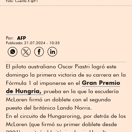
Foto: Cuenta X @F1
AFP
Por:
Publicado:
21.07.2024 - 10:35
Compartir
Compartir
Compartir
Compartir
por
por
por
por
WhatsApp
Twitter
Facebook
Linkedin
El piloto australiano Oscar Piastri logró este
domingo la primera victoria de su carrera en la
Gran Premio
Fórmula 1 al imponerse en el
de Hungría,
prueba en la que la escudería
McLaren firmó un doblete con el segundo
puesto del británico Lando Norris.
En el circuito de Hungaroring, por detrás de los
McLaren (que firmó su primer doblete desde