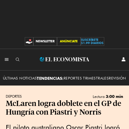
SUSCRÍBETE
NEWSLETTER
ANÚNCIATE
CONTRIBUCIONES
$1.99 DIARIOS
INI
El
SES
Economista
ÚLTIMAS NOTICIAS
TENDENCIAS:
REPORTES TRIMESTRALES
REVISIÓN 
3:00 min
DEPORTES
Lectura
McLaren logra doblete en el GP de
Hungría con Piastri y Norris
El piloto australiano Oscar Piastri logró