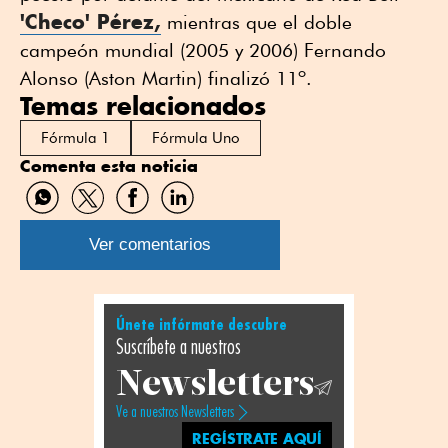
'Checo' Pérez,
mientras que el doble
campeón mundial (2005 y 2006) Fernando
Alonso (Aston Martin) finalizó 11º.
Temas relacionados
Fórmula 1
Fórmula Uno
Comenta esta noticia
Compartir
Compartir
Compartir
Compartir
por
por
por
por
WhatsApp
Twitter
Facebook
Linkedin
Ver comentarios
Únete infórmate descubre
Suscríbete a nuestros
Newsletters
Ve a nuestros Newsletters
REGÍSTRATE AQUÍ