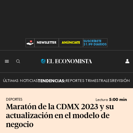
SUSCRÍBETE
NEWSLETTER
ANÚNCIATE
CONTRIBUCIONES
$1.99 DIARIOS
INI
El
SES
Economista
ÚLTIMAS NOTICIAS
TENDENCIAS:
REPORTES TRIMESTRALES
REVISIÓN 
5:00 min
DEPORTES
Lectura
Maratón de la CDMX 2023 y su
actualización en el modelo de
negocio