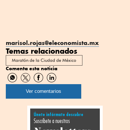
marisol.rojas@eleconomista.mx
Temas relacionados
Maratón de la Ciudad de México
Comenta esta noticia
Compartir
Compartir
Compartir
Compartir
por
por
por
por
WhatsApp
Twitter
Facebook
Linkedin
Ver comentarios
Únete infórmate descubre
Suscríbete a nuestros