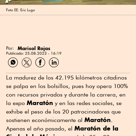
Foto EE: Eric Lugo
Marisol Rojas
Por:
Publicado:
25.08.2023 - 16:19
Compartir
Compartir
Compartir
Compartir
por
por
por
por
WhatsApp
Twitter
Facebook
Linkedin
La madurez de los 42.195 kilómetros citadinos
se palpa en los bolsillos, pues hoy opera 100%
con recursos privados y durante la carrera, en
Maratón
la expo
y en las redes sociales, se
exhibe el peso de los 20 patrocinadores que
Maratón
sostienen económicamente al
.
Maratón de la
Apenas el año pasado, el