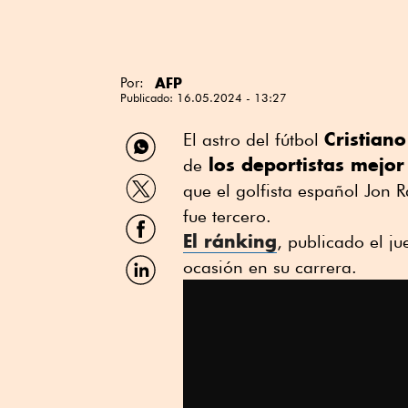
AFP
Por:
Publicado:
16.05.2024 - 13:27
Compartir
Cristian
El astro del fútbol
por
los deportistas mejo
de
WhatsApp
Compartir
que el golfista español Jon 
por
Twitter
fue tercero.
Compartir
por
El ránking
, publicado el j
Facebook
Compartir
ocasión en su carrera.
por
Linkedin