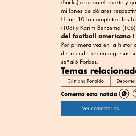
(Bucks) ocupan el cuarto y qu
millones de dólares respecti
El top-10 lo completan los f
(108) y Karim Benzema (106),
del football americano
L
Por primera vez en la histori
del mundo tienen ingresos su
señaló Forbes.
Temas relacionad
Cristiano Ronaldo
Deportes
Comenta esta noticia
Comp
por
Ver comentarios
What