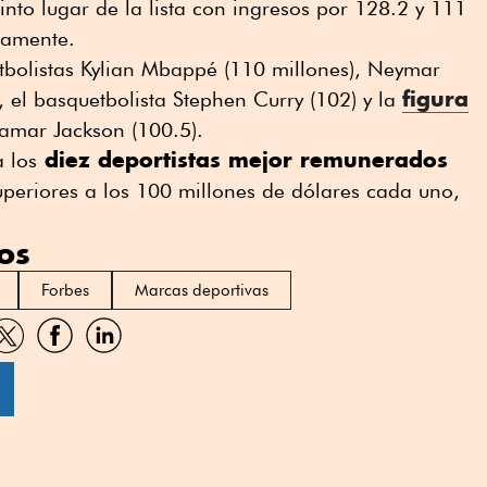
into lugar de la lista con ingresos por 128.2 y 111
vamente.
utbolistas Kylian Mbappé (110 millones), Neymar
figura
 el basquetbolista Stephen Curry (102) y la
amar Jackson (100.5).
diez deportistas mejor remunerados
a los
periores a los 100 millones de dólares cada uno,
os
Forbes
Marcas deportivas
artir
Compartir
Compartir
Compartir
por
por
por
sApp
Twitter
Facebook
Linkedin