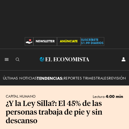
SUSCRÍBETE
NEWSLETTER
ANÚNCIATE
CONTRIBUCIONES
$1.99 DIARIOS
INI
El
SES
Economista
ÚLTIMAS NOTICIAS
TENDENCIAS:
REPORTES TRIMESTRALES
REVISIÓN 
4:00 min
CAPITAL HUMANO
Lectura
¿Y la Ley Silla?: El 45% de las
personas trabaja de pie y sin
descanso