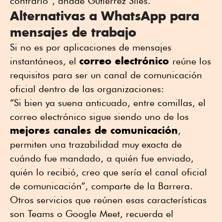
contrario”, añade Gutiérrez Siles.
Alternativas a WhatsApp para
mensajes de trabajo
Si no es por aplicaciones de mensajes
correo electrónico
instantáneos, el
reúne los
requisitos para ser un canal de comunicación
oficial dentro de las organizaciones:
“Si bien ya suena anticuado, entre comillas, el
correo electrónico sigue siendo uno de los
mejores canales de comunicación
,
permiten una trazabilidad muy exacta de
cuándo fue mandado, a quién fue enviado,
quién lo recibió, creo que sería el canal oficial
de comunicación”, comparte de la Barrera.
Otros servicios que reúnen esas características
son Teams o Google Meet, recuerda el