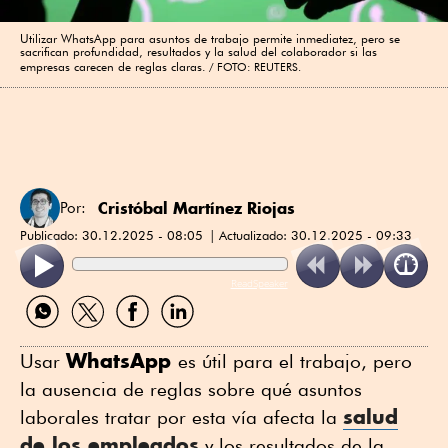
Utilizar WhatsApp para asuntos de trabajo permite inmediatez, pero se
sacrifican profundidad, resultados y la salud del colaborador si las
empresas carecen de reglas claras.
FOTO: REUTERS.
Cristóbal Martínez Riojas
Por:
Publicado:
30.12.2025 - 08:05
Actualizado:
30.12.2025 - 09:33
ReadSpeaker
Compartir
Compartir
Compartir
Compartir
por
por
por
por
WhatsApp
Twitter
Facebook
Linkedin
WhatsApp
Usar
es útil para el trabajo, pero
la ausencia de reglas sobre qué asuntos
salud
laborales tratar por esta vía afecta la
de los empleados
y los resultados de la