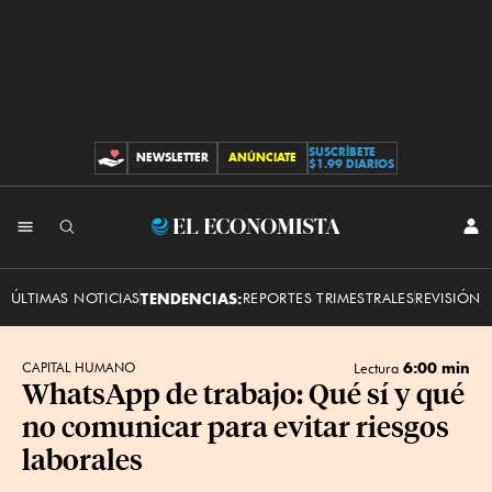
SUSCRÍBETE
NEWSLETTER
ANÚNCIATE
CONTRIBUCIONES
$1.99 DIARIOS
INI
El
SES
Economista
ÚLTIMAS NOTICIAS
TENDENCIAS:
REPORTES TRIMESTRALES
REVISIÓN 
6:00 min
CAPITAL HUMANO
Lectura
WhatsApp de trabajo: Qué sí y qué
no comunicar para evitar riesgos
laborales