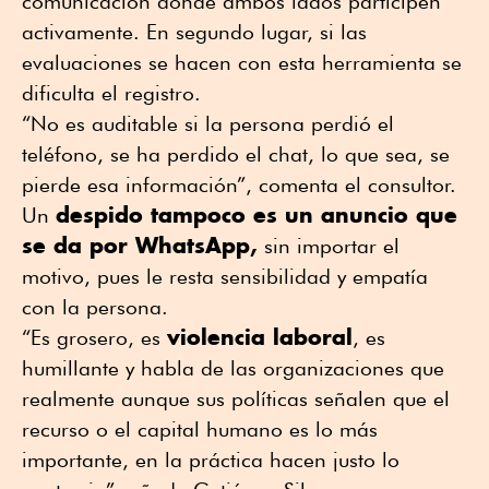
comunicación donde ambos lados participen
activamente. En segundo lugar, si las
evaluaciones se hacen con esta herramienta se
dificulta el registro.
“No es auditable si la persona perdió el
teléfono, se ha perdido el chat, lo que sea, se
pierde esa información”, comenta el consultor.
despido tampoco es un anuncio que
Un
se da por WhatsApp,
sin importar el
motivo, pues le resta sensibilidad y empatía
con la persona.
violencia laboral
“Es grosero, es
, es
humillante y habla de las organizaciones que
realmente aunque sus políticas señalen que el
recurso o el capital humano es lo más
importante, en la práctica hacen justo lo