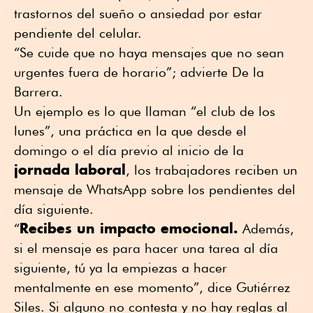
trastornos del sueño o ansiedad por estar
pendiente del celular.
“Se cuide que no haya mensajes que no sean
urgentes fuera de horario”; advierte De la
Barrera.
Un ejemplo es lo que llaman “el club de los
lunes”, una práctica en la que desde el
domingo o el día previo al inicio de la
jornada laboral
, los trabajadores reciben un
mensaje de WhatsApp sobre los pendientes del
día siguiente.
Recibes un impacto emocional.
“
Además,
si el mensaje es para hacer una tarea al día
siguiente, tú ya la empiezas a hacer
mentalmente en ese momento”, dice Gutiérrez
Siles. Si alguno no contesta y no hay reglas al