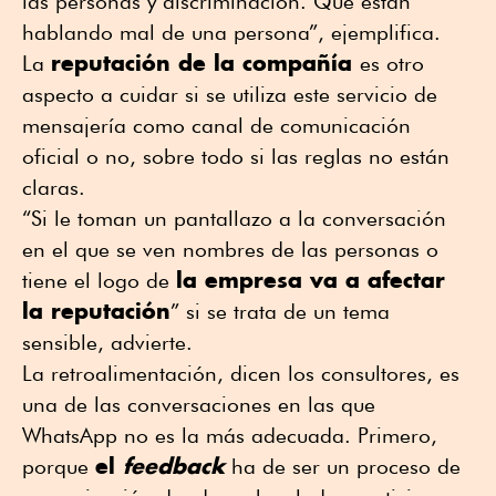
las personas y discriminación. Que están
hablando mal de una persona”, ejemplifica.
reputación de la compañía
La
es otro
aspecto a cuidar si se utiliza este servicio de
mensajería como canal de comunicación
oficial o no, sobre todo si las reglas no están
claras.
“Si le toman un pantallazo a la conversación
en el que se ven nombres de las personas o
la empresa va a afectar
tiene el logo de
la reputación
” si se trata de un tema
sensible, advierte.
La retroalimentación, dicen los consultores, es
una de las conversaciones en las que
WhatsApp no es la más adecuada. Primero,
el
feedback
porque
ha de ser un proceso de