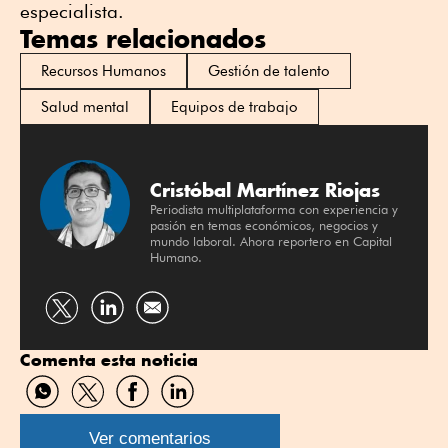
especialista.
Temas relacionados
Recursos Humanos
Gestión de talento
Salud mental
Equipos de trabajo
Cristóbal Martínez Riojas
Periodista multiplataforma con experiencia y
pasión en temas económicos, negocios y
mundo laboral. Ahora reportero en Capital
Humano.
Compartir
Compartir
por
por
Comenta esta noticia
Twitter
Linkedin
Compartir
Compartir
Compartir
Compartir
por
por
por
por
WhatsApp
Twitter
Facebook
Linkedin
Ver comentarios