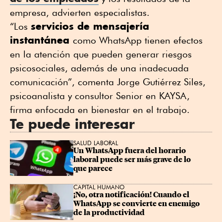
empresa, advierten especialistas.
servicios de mensajería
“Los
instantánea
como WhatsApp tienen efectos
en la atención que pueden generar riesgos
psicosociales, además de una inadecuada
comunicación”, comenta Jorge Gutiérrez Siles,
psicoanalista y consultor Senior en KAYSA,
firma enfocada en bienestar en el trabajo.
Te puede interesar
SALUD LABORAL
Un WhatsApp fuera del horario 
laboral puede ser más grave de lo 
que parece
CAPITAL HUMANO
¡No, otra notificación! Cuando el 
WhatsApp se convierte en enemigo 
de la productividad