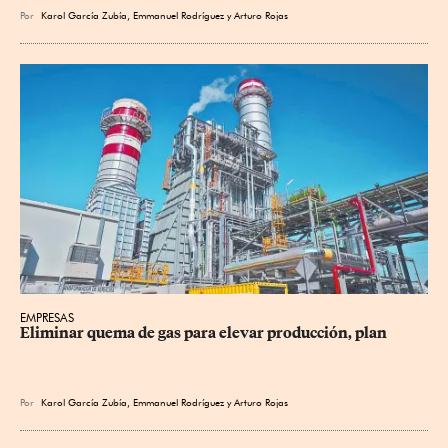
Por
Karol García Zubía
,
Emmanuel Rodríguez
y
Arturo Rojas
EMPRESAS
Eliminar quema de gas para elevar producción, plan
Por
Karol García Zubía
,
Emmanuel Rodríguez
y
Arturo Rojas