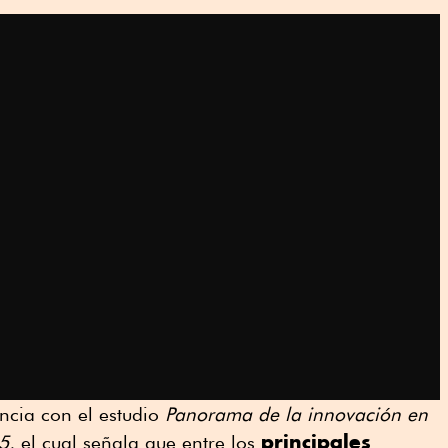
ncia con el estudio
Panorama de la innovación en
principales
5
, el cual señala que entre los