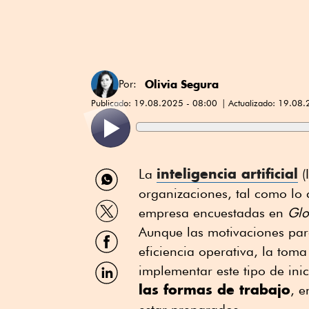
Olivia Segura
Por:
Publicado:
19.08.2025 - 08:00
Actualizado:
19.08.
Compartir
inteligencia artificial
La
(
por
organizaciones, tal como lo 
WhatsApp
Compartir
empresa encuestadas en
Glo
por
Twitter
Aunque las motivaciones para
Compartir
por
eficiencia operativa, la toma
Facebook
Compartir
implementar este tipo de ini
por
las formas de trabajo
, e
Linkedin
estar preparados.