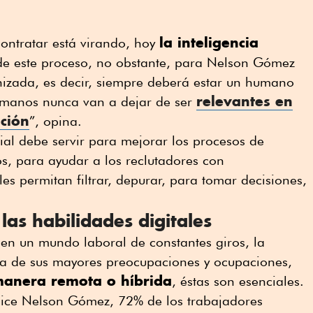
la inteligencia
ontratar está virando, hoy
de este proceso, no obstante, para Nelson Gómez
izada, es decir, siempre deberá estar un humano
relevantes en
umanos nunca van a dejar de ser
ación
”, opina.
ficial debe servir para mejorar los procesos de
os, para ayudar a los reclutadores con
es permitan filtrar, depurar, para tomar decisiones,
las habilidades digitales
en un mundo laboral de constantes giros, la
na de sus mayores preocupaciones y ocupaciones,
manera remota o híbrida
, éstas son esenciales.
dice Nelson Gómez, 72% de los trabajadores