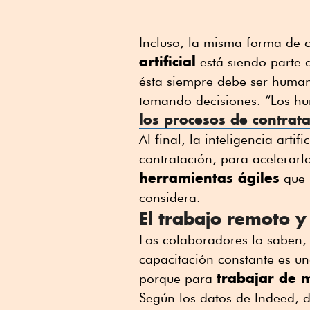
Incluso, la misma forma de c
artificial
está siendo parte 
ésta siempre debe ser human
tomando decisiones. “Los h
los procesos de contrat
Al final, la inteligencia arti
contratación, para acelerarl
herramientas ágiles
que l
considera.
El trabajo remoto y 
Los colaboradores lo saben, 
capacitación constante es u
trabajar de 
porque para
Según los datos de Indeed, 