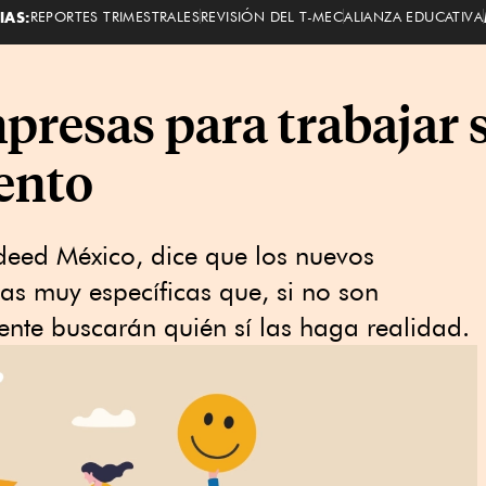
IAS:
REPORTES TRIMESTRALES
REVISIÓN DEL T-MEC
ALIANZA EDUCATIVA
presas para trabajar 
lento
deed México, dice que los nuevos
s muy específicas que, si no son
ente buscarán quién sí las haga realidad.