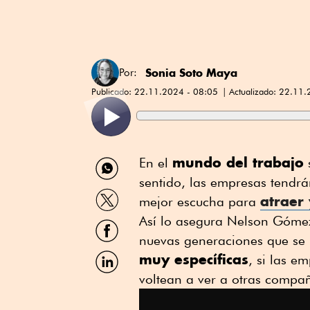
Sonia Soto Maya
Por:
Publicado:
22.11.2024 - 08:05
Actualizado:
22.11.
Compartir
mundo del trabajo
En el
s
por
sentido, las empresas tendr
WhatsApp
Compartir
atraer
mejor escucha para
por
Twitter
Así lo asegura Nelson Gómez
Compartir
por
nuevas generaciones que se 
Facebook
Compartir
muy específicas
, si las e
por
voltean a ver a otras compañ
Linkedin