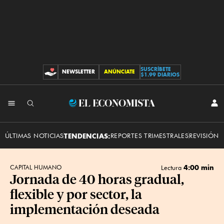
SUSCRÍBETE
NEWSLETTER
ANÚNCIATE
CONTRIBUCIONES
$1.99 DIARIOS
INI
El
SES
Economista
ÚLTIMAS NOTICIAS
TENDENCIAS:
REPORTES TRIMESTRALES
REVISIÓN 
4:00 min
CAPITAL HUMANO
Lectura
Jornada de 40 horas gradual,
flexible y por sector, la
implementación deseada