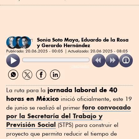
Sonia Soto Maya
,
Eduardo de la Rosa
Por:
y
Gerardo Hernández
Publicado:
20.06.2025 - 00:05
Actualizado:
20.06.2025 - 08:05
ReadSpeaker
Compartir
Compartir
Compartir
Compartir
por
por
por
por
WhatsApp
Twitter
Facebook
Linkedin
jornada laboral de 40
La ruta para la
horas en México
inició oficialmente, este 19
foro convocado
de junio se realizó el primer
por la Secretaría del Trabajo y
Previsión Social
(STPS) para construir el
proyecto que permita reducir el tiempo de