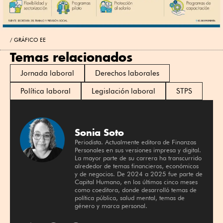
GRÁFICO EE
Temas relacionados
Jornada laboral
Derechos laborales
Política laboral
Legislación laboral
STPS
Sonia Soto
Periodista. Actualmente editora de Finanzas
Personales en sus versiones impresa y digital.
La mayor parte de su carrera ha transcurrido
alrededor de temas financieros, económicos
y de negocios. De 2024 a 2025 fue parte de
Capital Humano, en los últimos cinco meses
como coeditora, donde desarrolló temas de
política pública, salud mental, temas de
género y marca personal.