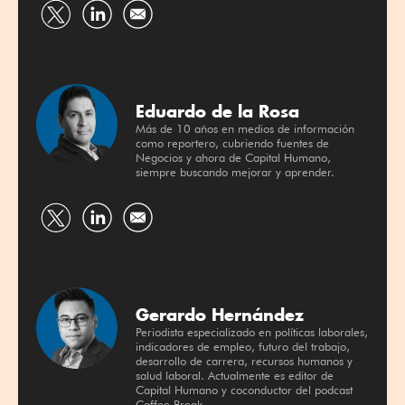
Compartir
Compartir
por
por
Twitter
Linkedin
Eduardo de la Rosa
Más de 10 años en medios de información
como reportero, cubriendo fuentes de
Negocios y ahora de Capital Humano,
siempre buscando mejorar y aprender.
Compartir
Compartir
por
por
Twitter
Linkedin
Gerardo Hernández
Periodista especializado en políticas laborales,
indicadores de empleo, futuro del trabajo,
desarrollo de carrera, recursos humanos y
salud laboral. Actualmente es editor de
Capital Humano y coconductor del podcast
Coffee Break.