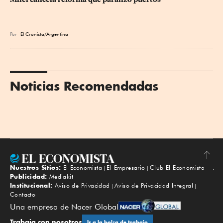
Por
El Cronista/Argentina
Noticias Recomendadas
Nuestros Sitios:
El Economista
El Empresario
Club El Economista
Subir
Publicidad:
Mediakit
Institucional:
Aviso de Privacidad
Aviso de Privacidad Integral
Contacto
Una empresa de Nacer Global
Trabaja con nosotros
Ir a la bolsa de trabajo