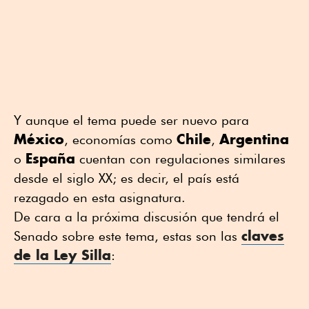
Y aunque el tema puede ser nuevo para
México
Chile
Argentina
, economías como
,
España
o
cuentan con regulaciones similares
desde el siglo XX; es decir, el país está
rezagado en esta asignatura.
De cara a la próxima discusión que tendrá el
claves
Senado sobre este tema, estas son las
de la Ley Silla
: