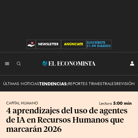
SUSCRÍBETE
NEWSLETTER
ANÚNCIATE
CONTRIBUCIONES
$1.99 DIARIOS
INI
El
SES
Economista
ÚLTIMAS NOTICIAS
TENDENCIAS:
REPORTES TRIMESTRALES
REVISIÓN 
5:00 min
CAPITAL HUMANO
Lectura
4 aprendizajes del uso de agentes
de IA en Recursos Humanos que
marcarán 2026