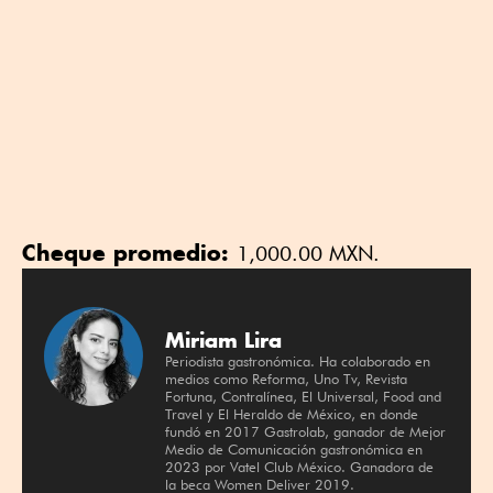
Cheque promedio:
1,000.00 MXN.
Miriam Lira
Periodista gastronómica. Ha colaborado en
medios como Reforma, Uno Tv, Revista
Fortuna, Contralínea, El Universal, Food and
Travel y El Heraldo de México, en donde
fundó en 2017 Gastrolab, ganador de Mejor
Medio de Comunicación gastronómica en
2023 por Vatel Club México. Ganadora de
la beca Women Deliver 2019.