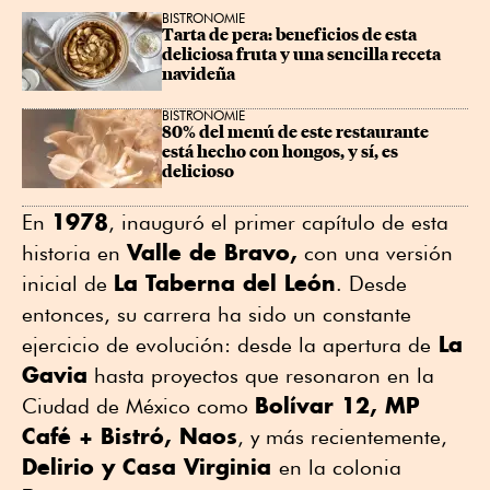
BISTRONOMIE
Tarta de pera: beneficios de esta 
deliciosa fruta y una sencilla receta 
navideña
BISTRONOMIE
80% del menú de este restaurante 
está hecho con hongos, y sí, es 
delicioso
1978
En
, inauguró el primer capítulo de esta
Valle de Bravo,
historia en
con una versión
La Taberna del León
inicial de
. Desde
entonces, su carrera ha sido un constante
La
ejercicio de evolución: desde la apertura de
Gavia
hasta proyectos que resonaron en la
Bolívar 12, MP
Ciudad de México como
Café + Bistró, Naos
, y más recientemente,
Delirio y Casa Virginia
en la colonia