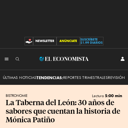
SUSCRÍBETE
NEWSLETTER
ANÚNCIATE
CONTRIBUCIONES
$1.99 DIARIOS
INI
El
SES
Economista
ÚLTIMAS NOTICIAS
TENDENCIAS:
REPORTES TRIMESTRALES
REVISIÓN 
5:00 min
BISTRONOMIE
Lectura
La Taberna del León: 30 años de
sabores que cuentan la historia de
Mónica Patiño