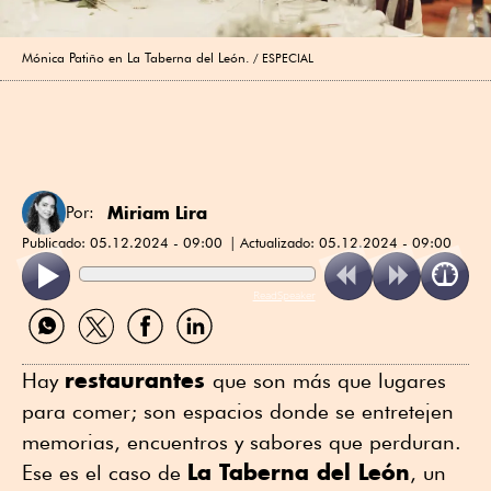
Mónica Patiño en La Taberna del León.
ESPECIAL
Miriam Lira
Por:
Publicado:
05.12.2024 - 09:00
Actualizado:
05.12.2024 - 09:00
ReadSpeaker
Compartir
Compartir
Compartir
Compartir
por
por
por
por
WhatsApp
Twitter
Facebook
Linkedin
restaurantes
Hay
que son más que lugares
para comer; son espacios donde se entretejen
memorias, encuentros y sabores que perduran.
La Taberna del León
Ese es el caso de
, un