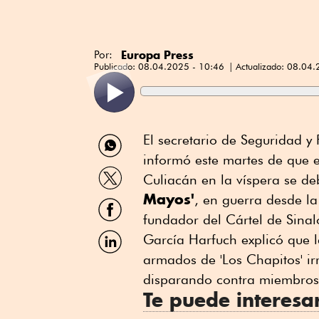
Europa Press
Por:
Publicado:
08.04.2025 - 10:46
Actualizado:
08.04.
Compartir
El secretario de Seguridad 
por
informó este martes de que e
WhatsApp
Compartir
Culiacán en la víspera se d
por
Mayos'
Twitter
, en guerra desde la
Compartir
por
fundador del Cártel de Sinal
Facebook
Compartir
García Harfuch explicó que 
por
armados de 'Los Chapitos' ir
Linkedin
disparando contra miembros 
Te puede interesa