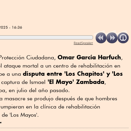
2025 - 16:36
ReadSpeaker
Omar García Harfuch
y Protección Ciudadana,
,
l ataque mortal a un centro de rehabilitación en
disputa entre 'Los Chapitos' y 'Los
ebe a una
'El Mayo' Zambada
 captura de Ismael
,
oa, en julio del año pasado.
la masacre se produjo después de que hombres
rumpieran en la clínica de rehabilitación
de 'Los Mayos'.
r