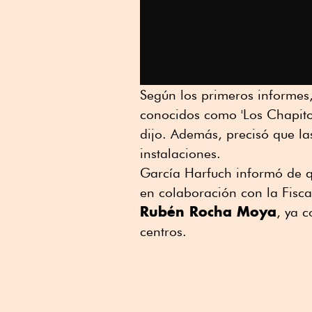
Según los primeros informes, 
conocidos como 'Los Chapitos
dijo. Además, precisó que la
instalaciones.
García Harfuch informó de q
en colaboración con la Fisca
Rubén Rocha Moya
, ya c
centros.