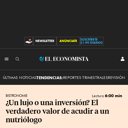
SUSCRÍBETE
NEWSLETTER
ANÚNCIATE
CONTRIBUCIONES
$1.99 DIARIOS
INI
El
SES
Economista
ÚLTIMAS NOTICIAS
TENDENCIAS:
REPORTES TRIMESTRALES
REVISIÓN 
6:00 min
BISTRONOMIE
Lectura
¿Un lujo o una inversión? El
verdadero valor de acudir a un
nutriólogo