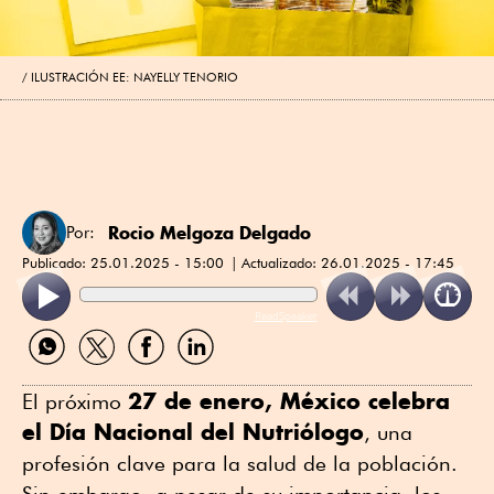
ILUSTRACIÓN EE: NAYELLY TENORIO
Rocio Melgoza Delgado
Por:
Publicado:
25.01.2025 - 15:00
Actualizado:
26.01.2025 - 17:45
ReadSpeaker
Compartir
Compartir
Compartir
Compartir
por
por
por
por
WhatsApp
Twitter
Facebook
Linkedin
27 de enero, México celebra
El próximo
el Día Nacional del Nutriólogo
, una
profesión clave para la salud de la población.
Sin embargo, a pesar de su importancia, los