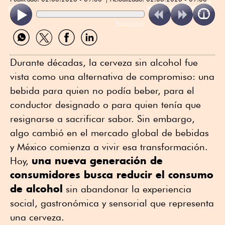
ReadSpeaker
Compartir
Compartir
Compartir
Compartir
por
por
por
por
WhatsApp
Twitter
Facebook
Linkedin
Durante décadas, la cerveza sin alcohol fue
vista como una alternativa de compromiso: una
bebida para quien no podía beber, para el
conductor designado o para quien tenía que
resignarse a sacrificar sabor. Sin embargo,
algo cambió en el mercado global de bebidas
y México comienza a vivir esa transformación.
una nueva generación de
Hoy,
consumidores busca reducir el consumo
de alcohol
sin abandonar la experiencia
social, gastronómica y sensorial que representa
una cerveza.