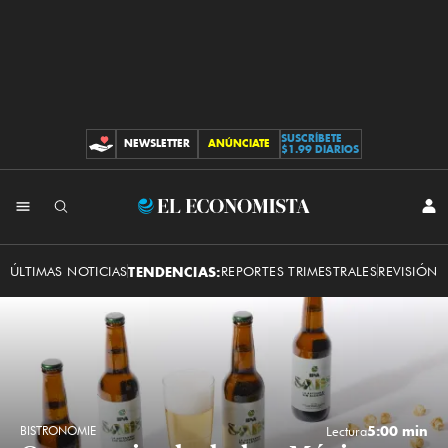
SUSCRÍBETE
NEWSLETTER
ANÚNCIATE
CONTRIBUCIONES
$1.99 DIARIOS
INI
El
SES
Economista
ÚLTIMAS NOTICIAS
TENDENCIAS:
REPORTES TRIMESTRALES
REVISIÓN 
5:00 min
BISTRONOMIE
Lectura