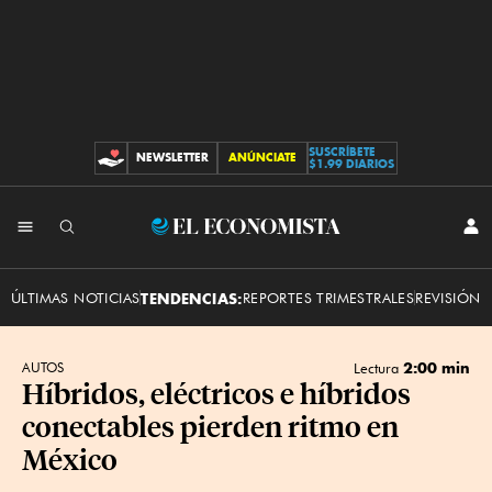
SUSCRÍBETE
NEWSLETTER
ANÚNCIATE
CONTRIBUCIONES
$1.99 DIARIOS
INI
El
SES
Economista
ÚLTIMAS NOTICIAS
TENDENCIAS:
REPORTES TRIMESTRALES
REVISIÓN 
2:00 min
AUTOS
Lectura
Híbridos, eléctricos e híbridos
conectables pierden ritmo en
México