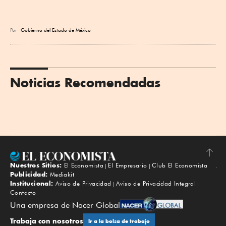
Por
Gobierno del Estado de México
Noticias Recomendadas
Nuestros Sitios:
El Economista
El Empresario
Club El Economista
Subir
Publicidad:
Mediakit
Institucional:
Aviso de Privacidad
Aviso de Privacidad Integral
Contacto
Una empresa de Nacer Global
Trabaja con nosotros
Ir a la bolsa de trabajo