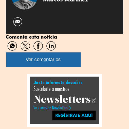
Comenta esta noticia
Compartir
Compartir
Compartir
Compartir
por
por
por
por
WhatsApp
Twitter
Facebook
Linkedin
Ver comentarios
Únete infórmate descubre
Suscríbete a nuestros
Newsletters
Ve a nuestros Newsletters
REGÍSTRATE AQUÍ