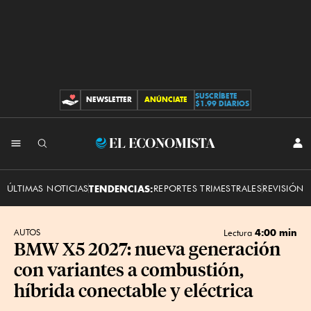
SUSCRÍBETE
NEWSLETTER
ANÚNCIATE
CONTRIBUCIONES
$1.99 DIARIOS
INI
El
SES
Economista
ÚLTIMAS NOTICIAS
TENDENCIAS:
REPORTES TRIMESTRALES
REVISIÓN 
4:00 min
AUTOS
Lectura
BMW X5 2027: nueva generación
con variantes a combustión,
híbrida conectable y eléctrica