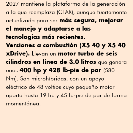
2027 mantiene la plataforma de la generación
a la que reemplaza (CLAR), aunque fuertemente
más segura, mejorar
actualizada para ser
el manejo y adaptarse a las
tecnologías más recientes.
Versiones a combustión (X5 40 y X5 40
xDrive).
motor turbo de seis
Llevan un
cilindros en línea de 3.0 litros
que genera
400 hp y 428 lb-pie de par
unos
(580
Nm). Son microhíbridas, con un apoyo
eléctrico de 48 voltios cuyo pequeño motor
aporta hasta 19 hp y 45 lb-pie de par de forma
momentánea.