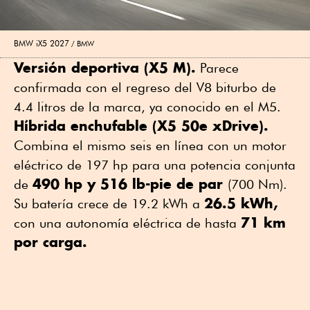
BMW iX5 2027
BMW
Versión deportiva (X5 M).
Parece
confirmada con el regreso del V8 biturbo de
4.4 litros de la marca, ya conocido en el M5.
Híbrida enchufable (X5 50e xDrive).
Combina el mismo seis en línea con un motor
eléctrico de 197 hp para una potencia conjunta
490 hp y 516 lb-pie de par
de
(700 Nm).
26.5 kWh,
Su batería crece de 19.2 kWh a
71 km
con una autonomía eléctrica de hasta
por carga.