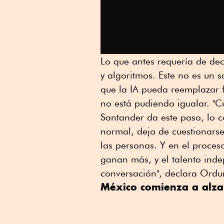
Lo que antes requería de dec
y algoritmos. Este no es un s
que la IA pueda reemplazar 
no está pudiendo igualar. "
Santander da este paso, lo c
normal, deja de cuestionarse
las personas. Y en el proce
ganan más, y el talento indep
conversación", declara Ordu
México comienza a alza