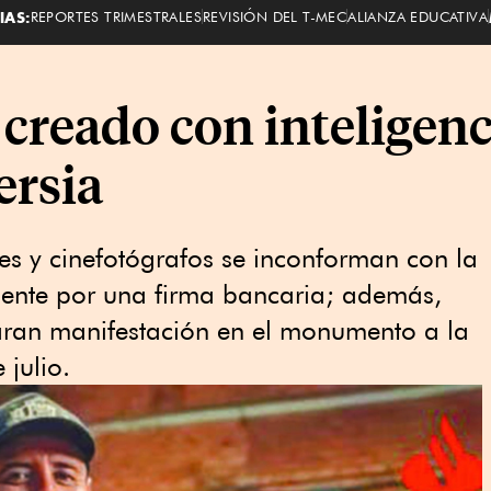
IAS:
REPORTES TRIMESTRALES
REVISIÓN DEL T-MEC
ALIANZA EDUCATIVA
creado con inteligenci
ersia
tes y cinefotógrafos se inconforman con la
ente por una firma bancaria; además,
aran manifestación en el monumento a la
 julio.