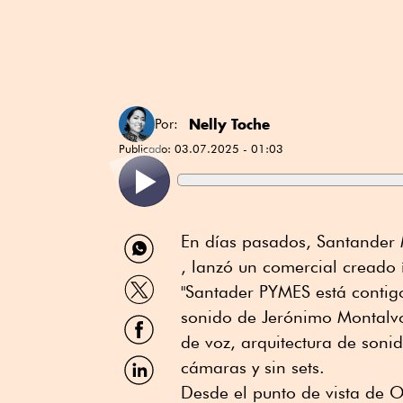
Nelly Toche
Por:
Publicado:
03.07.2025 - 01:03
Compartir
En días pasados, Santander 
por
, lanzó un comercial creado í
WhatsApp
Compartir
"Santader PYMES está contigo
por
Twitter
sonido de Jerónimo Montalvo
Compartir
por
de voz, arquitectura de sonid
Facebook
Compartir
cámaras y sin sets.
por
Desde el punto de vista de O
Linkedin