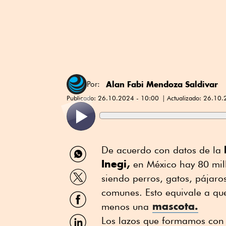
Alan Fabi Mendoza Saldivar
Por:
Publicado:
26.10.2024 - 10:00
Actualizado:
26.10.
Compartir
De acuerdo con datos de la
por
Inegi,
en México hay 80 mill
WhatsApp
Compartir
siendo perros, gatos, pájaro
por
Twitter
comunes. Esto equivale a qu
Compartir
por
mascota.
menos una
Facebook
Compartir
Los lazos que formamos con n