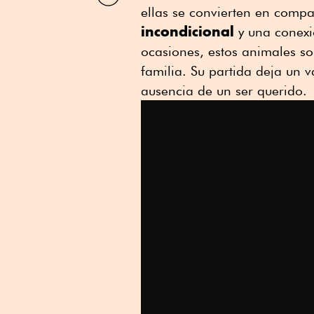
por
ellas se convierten en comp
Linkedin
incondicional
y una conexi
ocasiones, estos animales 
familia. Su partida deja un 
ausencia de un ser querido.