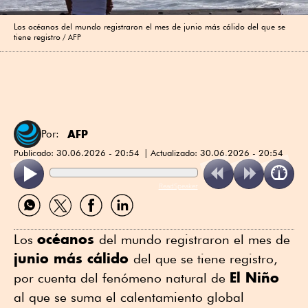
Los océanos del mundo registraron el mes de junio más cálido del que se
tiene registro
AFP
AFP
Por:
Publicado:
30.06.2026 - 20:54
Actualizado:
30.06.2026 - 20:54
ReadSpeaker
Compartir
Compartir
Compartir
Compartir
por
por
por
por
WhatsApp
Twitter
Facebook
Linkedin
océanos
Los
del mundo registraron el mes de
junio más cálido
del que se tiene registro,
El Niño
por cuenta del fenómeno natural de
al que se suma el calentamiento global