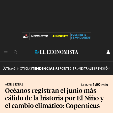
SUSCRÍBETE
NEWSLETTER
ANÚNCIATE
CONTRIBUCIONES
$1.99 DIARIOS
INI
El
SES
Economista
ÚLTIMAS NOTICIAS
TENDENCIAS:
REPORTES TRIMESTRALES
REVISIÓN 
1:00 min
ARTE E IDEAS
Lectura
Océanos registran el junio más
cálido de la historia por El Niño y
el cambio climático: Copernicus