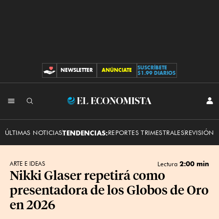
SUSCRÍBETE
NEWSLETTER
ANÚNCIATE
CONTRIBUCIONES
$1.99 DIARIOS
INI
El
SES
Economista
ÚLTIMAS NOTICIAS
TENDENCIAS:
REPORTES TRIMESTRALES
REVISIÓN 
2:00 min
ARTE E IDEAS
Lectura
Nikki Glaser repetirá como
presentadora de los Globos de Oro
en 2026