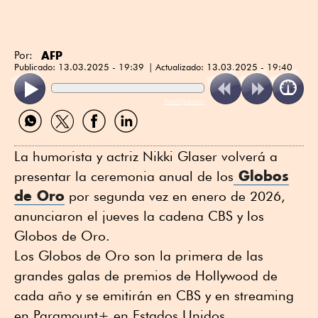
AFP
Por:
Publicado:
13.03.2025 - 19:39
Actualizado:
13.03.2025 - 19:40
ReadSpeaker
Compartir
Compartir
Compartir
Compartir
por
por
por
por
WhatsApp
Twitter
Facebook
Linkedin
La humorista y actriz Nikki Glaser volverá a
Globos
presentar la ceremonia anual de los
de Oro
por segunda vez en enero de 2026,
anunciaron el jueves la cadena CBS y los
Globos de Oro.
Los Globos de Oro son la primera de las
grandes galas de premios de Hollywood de
cada año y se emitirán en CBS y en streaming
en Paramount+ en Estados Unidos.