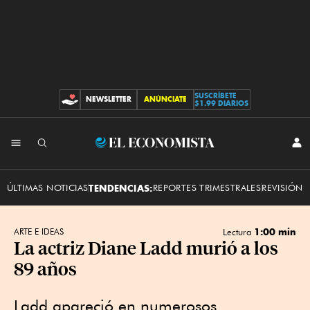
SUSCRÍBETE
NEWSLETTER
ANÚNCIATE
CONTRIBUCIONES
$1.99 DIARIOS
INI
El
SES
Economista
ÚLTIMAS NOTICIAS
TENDENCIAS:
REPORTES TRIMESTRALES
REVISIÓN 
1:00 min
ARTE E IDEAS
Lectura
La actriz Diane Ladd murió a los
89 años
Ladd apareció en numerosos