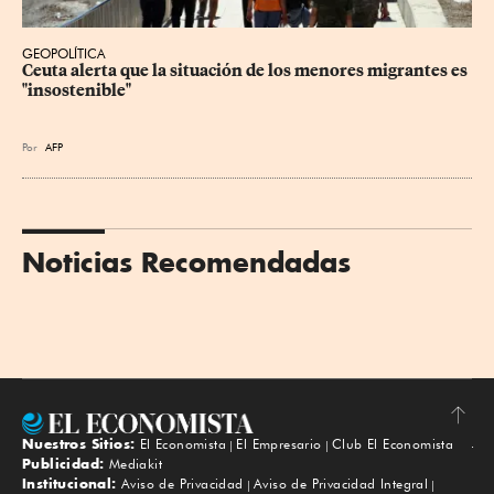
GEOPOLÍTICA
Ceuta alerta que la situación de los menores migrantes es 
"insostenible"
Por
AFP
Noticias Recomendadas
Nuestros Sitios:
El Economista
El Empresario
Club El Economista
Subir
Publicidad:
Mediakit
Institucional:
Aviso de Privacidad
Aviso de Privacidad Integral