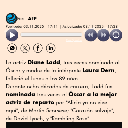
AFP
Por:
Publicado:
03.11.2025 - 17:11
Actualizado:
03.11.2025 - 17:28
ReadSpeaker
Compartir
Compartir
Compartir
Compartir
por
por
por
por
WhatsApp
Twitter
Facebook
Linkedin
Diane Ladd
La actriz
, tres veces nominada al
Laura Dern
Óscar y madre de la intérprete
,
falleció el lunes a los 89 años.
Durante ocho décadas de carrera, Ladd fue
nominada
Óscar a la mejor
tres veces al
actriz de reparto
por "Alicia ya no vive
aquí", de Martin Scorsese; "Corazón salvaje",
de David Lynch, y "Rambling Rose".