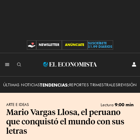
SUSCRÍBETE
NEWSLETTER
ANÚNCIATE
CONTRIBUCIONES
$1.99 DIARIOS
INI
El
SES
Economista
ÚLTIMAS NOTICIAS
TENDENCIAS:
REPORTES TRIMESTRALES
REVISIÓN 
9:00 min
ARTE E IDEAS
Lectura
Mario Vargas Llosa, el peruano
que conquistó el mundo con sus
letras