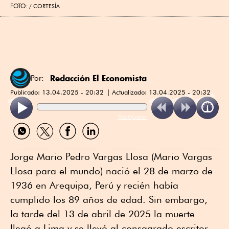
FOTO:
CORTESÍA
Redacción El Economista
Por:
Publicado:
13.04.2025 - 20:32
Actualizado:
13.04.2025 - 20:32
ReadSpeaker
Compartir
Compartir
Compartir
Compartir
por
por
por
por
WhatsApp
Twitter
Facebook
Linkedin
Jorge Mario Pedro Vargas Llosa (Mario Vargas
Llosa para el mundo) nació el 28 de marzo de
1936 en Arequipa, Perú y recién había
cumplido los 89 años de edad. Sin embargo,
la tarde del 13 de abril de 2025 la muerte
llegó a Lima y se llevó al consagrado escritor,