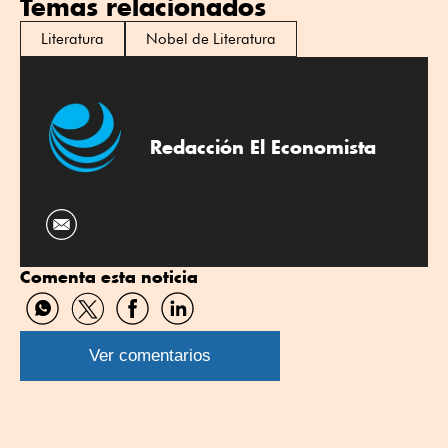
Temas relacionados
Literatura
Nobel de Literatura
Redacción El Economista
Comenta esta noticia
Compartir
Compartir
Compartir
Compartir
por
por
por
por
WhatsApp
Twitter
Facebook
Linkedin
Ver comentarios