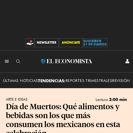
SUSCRÍBETE
NEWSLETTER
ANÚNCIATE
CONTRIBUCIONES
$1.99 DIARIOS
INI
El
SES
Economista
ÚLTIMAS NOTICIAS
TENDENCIAS:
REPORTES TRIMESTRALES
REVISIÓN 
2:00 min
ARTE E IDEAS
Lectura
Día de Muertos: Qué alimentos y
bebidas son los que más
consumen los mexicanos en esta
celebración