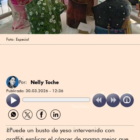
Foto: Especial
Nelly Toche
Por:
Publicado:
30.03.2026 - 12:36
ReadSpeaker
Compartir
Compartir
Compartir
Compartir
por
por
por
por
WhatsApp
Twitter
Facebook
Linkedin
¿Puede un busto de yeso intervenido con
graffiti explicar el cáncer de mama mejor que