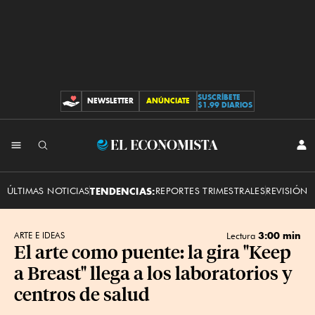
SUSCRÍBETE
NEWSLETTER
ANÚNCIATE
CONTRIBUCIONES
$1.99 DIARIOS
INI
El
SES
Economista
ÚLTIMAS NOTICIAS
TENDENCIAS:
REPORTES TRIMESTRALES
REVISIÓN 
3:00 min
ARTE E IDEAS
Lectura
El arte como puente: la gira "Keep
a Breast" llega a los laboratorios y
centros de salud