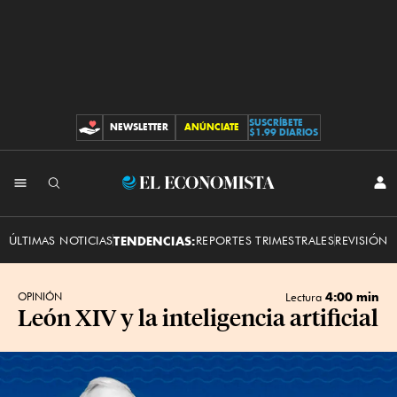
SUSCRÍBETE
NEWSLETTER
ANÚNCIATE
CONTRIBUCIONES
$1.99 DIARIOS
INI
El
SES
Economista
ÚLTIMAS NOTICIAS
TENDENCIAS:
REPORTES TRIMESTRALES
REVISIÓN 
4:00 min
OPINIÓN
Lectura
León XIV y la inteligencia artificial