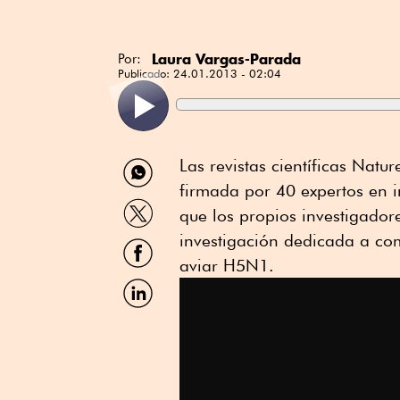
Laura Vargas-Parada
Por:
Publicado:
24.01.2013 - 02:04
Compartir
Las revistas científicas Nat
por
firmada por 40 expertos en i
WhatsApp
Compartir
que los propios investigador
por
Twitter
investigación dedicada a com
Compartir
por
aviar H5N1.
Facebook
Compartir
por
Linkedin