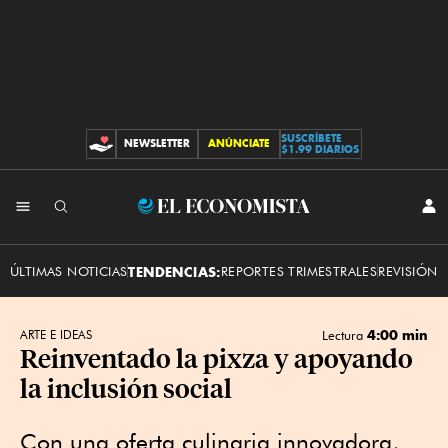
SUSCRÍBETE
NEWSLETTER
ANÚNCIATE
CONTRIBUCIONES
$1.99 DIARIOS
INI
El
SES
Economista
ÚLTIMAS NOTICIAS
TENDENCIAS:
REPORTES TRIMESTRALES
REVISIÓN 
4:00 min
ARTE E IDEAS
Lectura
Reinventado la pixza y apoyando
la inclusión social
Con una oferta culinaria innovadora,