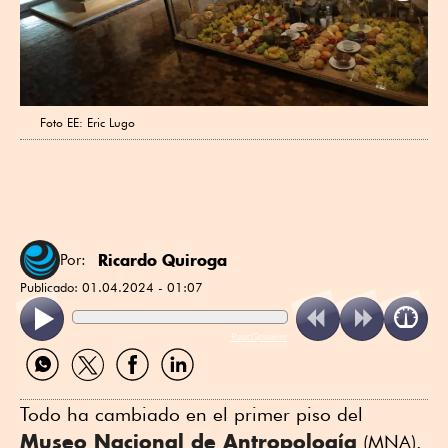
Next
Foto EE: Eric Lugo
Ricardo Quiroga
Por:
Publicado:
01.04.2024 - 01:07
ReadSpeaker
Compartir
Compartir
Compartir
Compartir
por
por
por
por
WhatsApp
Twitter
Facebook
Linkedin
Todo ha cambiado en el primer piso del
Museo Nacional de Antropología
(MNA).