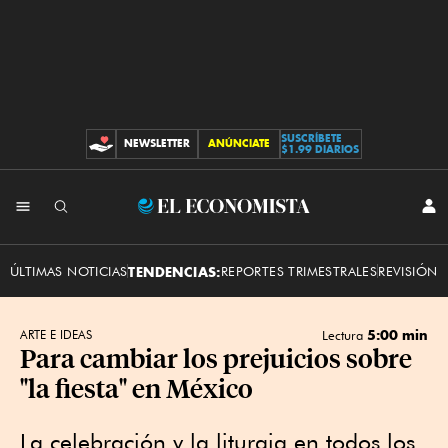
SUSCRÍBETE
NEWSLETTER
ANÚNCIATE
CONTRIBUCIONES
$1.99 DIARIOS
INI
El
SES
Economista
ÚLTIMAS NOTICIAS
TENDENCIAS:
REPORTES TRIMESTRALES
REVISIÓN 
5:00 min
ARTE E IDEAS
Lectura
Para cambiar los prejuicios sobre
"la fiesta" en México
La celebración y la liturgia en todos los