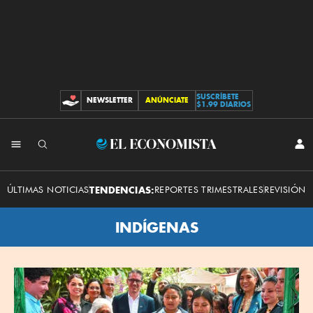
SUSCRÍBETE
NEWSLETTER
ANÚNCIATE
CONTRIBUCIONES
$1.99 DIARIOS
El
INI
SES
Economista
ÚLTIMAS NOTICIAS
TENDENCIAS:
REPORTES TRIMESTRALES
REVISIÓN 
INDÍGENAS