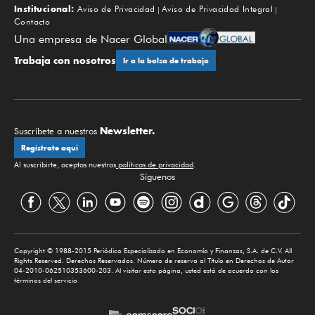
Institucional:
Aviso de Privacidad
Aviso de Privacidad Integral
Contacto
Una empresa de Nacer Global
Trabaja con nosotros
Ir a la bolsa de trabajo
Newsletter.
Suscríbete a nuestros
Regístrate aquí
Al suscribirte, aceptas nuestras
políticas de privacidad
.
Síguenos
Copyright © 1988-2015 Periódico Especializado en Economía y Finanzas, S.A. de C.V. All
Rights Reserved. Derechos Reservados. Número de reserva al Título en Derechos de Autor
04-2010-062510353600-203. Al visitar esta página, usted está de acuerdo con los
términos del servicio