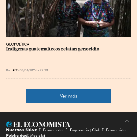
GEOPOLÍTICA
Indígenas guatemaltecos relatan genocidio
Por
AFP
08/04/2024 - 22:29
Ver más
Nuestros Sitios:
El Economista
El Empresario
Club El Economista
Subir
Publicidad:
Mediakit