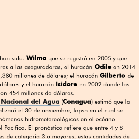
Wilma
 han sido:
que se registró en 2005 y que
Odile
res a las aseguradoras, el huracán
en 2014
Gilberto
,380 millones de dólares; el huracán
de
Isidore
dólares y el huracán
en 2002 donde las
on 454 millones de dólares.
 Nacional del Agua
Conagua
(
) estimó que la
izará el 30 de noviembre, lapso en el cual se
enómenos hidrometereológicos en el océano
l Pacífico. El pronóstico refiere que entre 4 y 8
es de categoría 3 o mayores, estas cantidades de