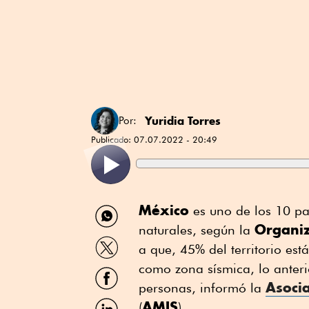
Yuridia Torres
Por:
Publicado:
07.07.2022 - 20:49
Compartir
México
es uno de los 10 pa
por
Organiz
naturales, según la
WhatsApp
Compartir
a que, 45% del territorio est
por
Twitter
como zona sísmica, lo anteri
Compartir
por
Asoci
personas, informó la
Facebook
Compartir
AMIS
(
)