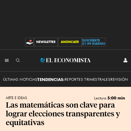
SUSCRÍBETE
NEWSLETTER
ANÚNCIATE
CONTRIBUCIONES
$1.99 DIARIOS
INI
El
SES
Economista
ÚLTIMAS NOTICIAS
TENDENCIAS:
REPORTES TRIMESTRALES
REVISIÓN 
5:00 min
ARTE E IDEAS
Lectura
Las matemáticas son clave para
lograr elecciones transparentes y
equitativas