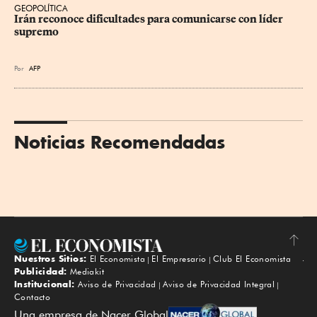
GEOPOLÍTICA
Irán reconoce dificultades para comunicarse con líder 
supremo
Por
AFP
Noticias Recomendadas
Nuestros Sitios:
El Economista
El Empresario
Club El Economista
Subir
Publicidad:
Mediakit
Institucional:
Aviso de Privacidad
Aviso de Privacidad Integral
Contacto
Una empresa de Nacer Global