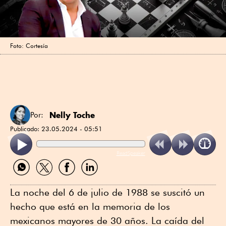
Foto: Cortesía
Nelly Toche
Por:
Publicado:
23.05.2024 - 05:51
ReadSpeaker
Compartir
Compartir
Compartir
Compartir
por
por
por
por
WhatsApp
Twitter
Facebook
Linkedin
La noche del 6 de julio de 1988 se suscitó un
hecho que está en la memoria de los
mexicanos mayores de 30 años. La caída del