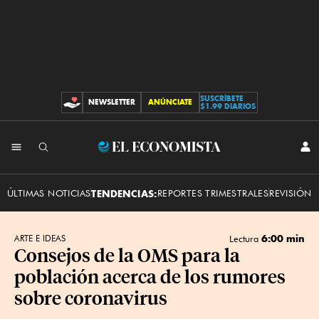
SUSCRÍBETE
NEWSLETTER
ANÚNCIATE
CONTRIBUCIONES
$1.99 DIARIOS
INI
El
SES
Economista
ÚLTIMAS NOTICIAS
TENDENCIAS:
REPORTES TRIMESTRALES
REVISIÓN 
6:00 min
ARTE E IDEAS
Lectura
Consejos de la OMS para la
población acerca de los rumores
sobre coronavirus