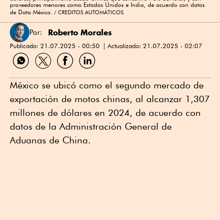
proveedores menores como Estados Unidos e India, de acuerdo con datos
de Data México.
CREDITOS AUTOMÁTICOS
Roberto Morales
Por:
Publicado:
21.07.2025 - 00:50
Actualizado:
21.07.2025 - 02:07
C
C
C
C
o
o
o
o
m
m
m
m
p
p
p
p
México se ubicó como el segundo mercado de
a
a
a
a
exportación de motos chinas, al alcanzar 1,307
r
r
r
r
t
t
t
t
millones de dólares en 2024, de acuerdo con
i
i
i
i
datos de la Administración General de
r
r
r
r
p
p
p
p
Aduanas de China.
o
o
o
o
r
r
r
r
W
T
F
L
h
w
a
i
a
i
c
n
t
t
e
k
s
t
b
e
A
e
o
d