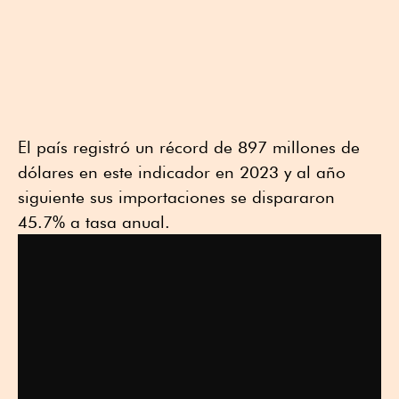
p
r
o
i
p
k
n
El país registró un récord de 897 millones de
dólares en este indicador en 2023 y al año
siguiente sus importaciones se dispararon
45.7% a tasa anual.