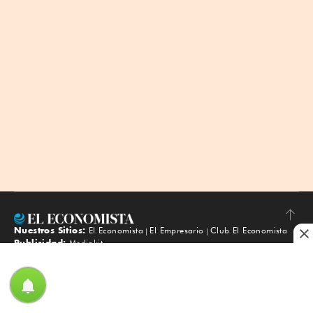
Nuestros Sitios:
El Economista
El Empresario
Club El Economista
Subir
Publicidad:
Mediakit
Institucional:
Aviso de Privacidad
Aviso de Privacidad Integral
Contacto
Una empresa de Nacer Global
Trabaja con nosotros
Ir a la bolsa de trabajo