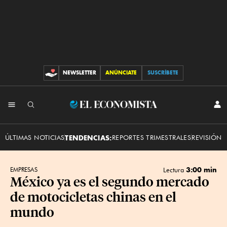
NEWSLETTER
ANÚNCIATE
SUSCRÍBETE
C
O
N
T
R
I
B
I
E
U
N
C
I
l
I
C
O
E
I
N
A
E
c
ÚLTIMAS NOTICIAS
TENDENCIAS:
REPORTES TRIMESTRALES
REVISIÓN 
R
S
S
o
E
S
n
I
Ó
o
N
3:00 min
EMPRESAS
Lectura
m
México ya es el segundo mercado
i
de motocicletas chinas en el
s
t
mundo
a