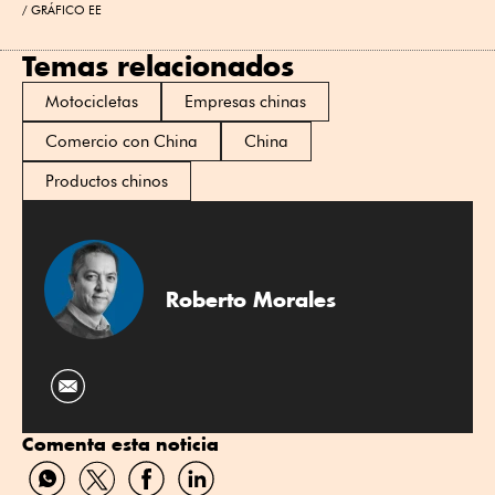
GRÁFICO EE
Temas relacionados
Motocicletas
Empresas chinas
Comercio con China
China
Productos chinos
Roberto Morales
Comenta esta noticia
C
C
C
C