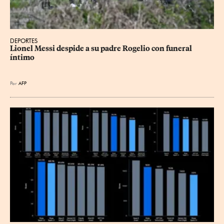
p
k
n
DEPORTES
Lionel Messi despide a su padre Rogelio con funeral 
íntimo
Por
AFP