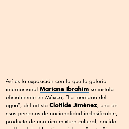
p
p
p
p
o
o
o
o
r
r
r
r
W
T
F
L
h
w
a
i
a
i
c
n
t
t
e
k
s
t
b
e
A
e
o
d
p
r
o
i
p
k
n
Así es la exposición con la que la galería
Mariane Ibrahim
internacional
se instala
oficialmente en México, “La memoria del
Clotilde Jiménez
agua”, del artista
, una de
esas personas de nacionalidad inclasificable,
producto de una rica mixtura cultural, nacido