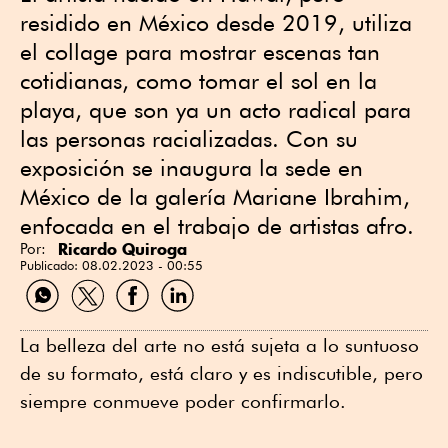
residido en México desde 2019, utiliza
el collage para mostrar escenas tan
cotidianas, como tomar el sol en la
playa, que son ya un acto radical para
las personas racializadas. Con su
exposición se inaugura la sede en
México de la galería Mariane Ibrahim,
enfocada en el trabajo de artistas afro.
Ricardo Quiroga
Por:
Publicado:
08.02.2023 - 00:55
C
C
C
C
o
o
o
o
m
m
m
m
p
p
p
p
La belleza del arte no está sujeta a lo suntuoso
a
a
a
a
de su formato, está claro y es indiscutible, pero
r
r
r
r
t
t
t
t
siempre conmueve poder confirmarlo.
i
i
i
i
r
r
r
r