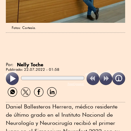
Fotos: Cortesía.
Nelly Toche
Por:
Publicado:
22.07.2022 - 01:58
ReadSpeaker
Compartir
Compartir
Compartir
Compartir
por
por
por
por
WhatsApp
Twitter
Facebook
Linkedin
Daniel Ballesteros Herrera, médico residente
de último grado en el Instituto Nacional de
Neurología y Neurocirugía recibió el primer
lugar en el Simposium Neurofest 2022 con su