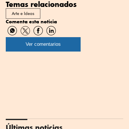
Temas relacionados
Arte e Ideas
Comenta esta noticia
Compartir
Compartir
Compartir
Compartir
por
por
por
por
WhatsApp
Twitter
Facebook
Linkedin
Ver comentarios
Últimas noticias