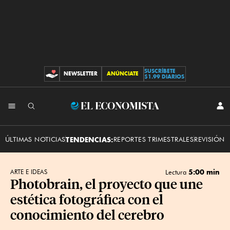
SUSCRÍBETE
NEWSLETTER
ANÚNCIATE
CONTRIBUCIONES
$1.99 DIARIOS
INI
El
SES
Economista
ÚLTIMAS NOTICIAS
TENDENCIAS:
REPORTES TRIMESTRALES
REVISIÓN 
5:00 min
ARTE E IDEAS
Lectura
Photobrain, el proyecto que une
estética fotográfica con el
conocimiento del cerebro