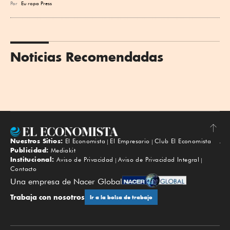
Por
Eu
ropa Press
Noticias Recomendadas
Nuestros Sitios:
El Economista
El Empresario
Club El Economista
Subir
Publicidad:
Mediakit
Institucional:
Aviso de Privacidad
Aviso de Privacidad Integral
Contacto
Una empresa de Nacer Global
Trabaja con nosotros
Ir a la bolsa de trabajo