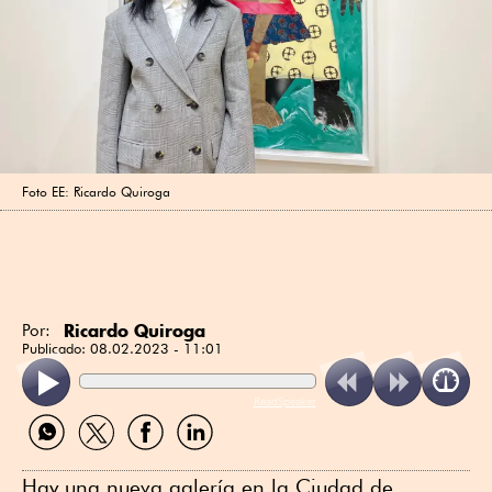
Foto EE: Ricardo Quiroga
Ricardo Quiroga
Por:
Publicado:
08.02.2023 - 11:01
ReadSpeaker
Compartir
Compartir
Compartir
Compartir
por
por
por
por
WhatsApp
Twitter
Facebook
Linkedin
Hay una nueva galería en la Ciudad de