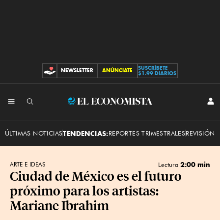
SUSCRÍBETE
NEWSLETTER
ANÚNCIATE
CONTRIBUCIONES
$1.99 DIARIOS
INI
El
SES
Economista
ÚLTIMAS NOTICIAS
TENDENCIAS:
REPORTES TRIMESTRALES
REVISIÓN 
2:00 min
ARTE E IDEAS
Lectura
Ciudad de México es el futuro
próximo para los artistas:
Mariane Ibrahim