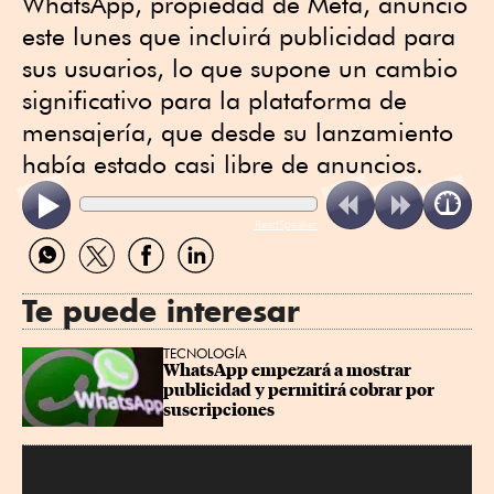
WhatsApp, propiedad de Meta, anunció
este lunes que incluirá publicidad para
sus usuarios, lo que supone un cambio
significativo para la plataforma de
mensajería, que desde su lanzamiento
había estado casi libre de anuncios.
ReadSpeaker
Compartir
Compartir
Compartir
Compartir
por
por
por
por
WhatsApp
Twitter
Facebook
Linkedin
Te puede interesar
TECNOLOGÍA
WhatsApp empezará a mostrar 
publicidad y permitirá cobrar por 
suscripciones