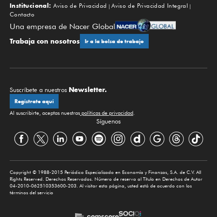
Institucional:
Aviso de Privacidad
Aviso de Privacidad Integral
Contacto
Una empresa de Nacer Global
Trabaja con nosotros
Ir a la bolsa de trabajo
Newsletter.
Suscríbete a nuestros
Regístrate aquí
Al suscribirte, aceptas nuestras
políticas de privacidad
.
Síguenos
Copyright © 1988-2015 Periódico Especializado en Economía y Finanzas, S.A. de C.V. All
Rights Reserved. Derechos Reservados. Número de reserva al Título en Derechos de Autor
04-2010-062510353600-203. Al visitar esta página, usted está de acuerdo con los
términos del servicio