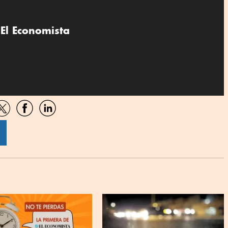
El Economista
artir
Compartir
Compartir
Compartir
por
por
por
sApp
Twitter
Facebook
Linkedin