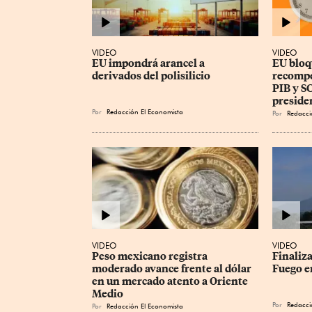
VIDEO
VIDEO
EU impondrá arancel a 
EU bloq
derivados del polisilicio
recompe
PIB y SC
preside
Por
Redacción El Economista
Por
Redacci
VIDEO
VIDEO
Peso mexicano registra 
Finaliza
moderado avance frente al dólar 
Fuego e
en un mercado atento a Oriente 
Medio
Por
Redacci
Por
Redacción El Economista