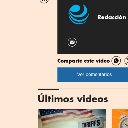
por
Linkedin
Redacción 
Comparte este vídeo
Comp
por
Ver comentarios
What
Últimos videos