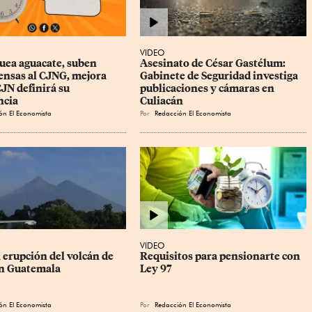
VIDEO
uea aguacate, suben 
Asesinato de César Gastélum: 
nsas al CJNG, mejora 
Gabinete de Seguridad investiga 
JN definirá su 
publicaciones y cámaras en 
ncia
Culiacán
ón El Economista
Por
Redacción El Economista
VIDEO
 erupción del volcán de 
Requisitos para pensionarte con 
n Guatemala
Ley 97
ón El Economista
Por
Redacción El Economista