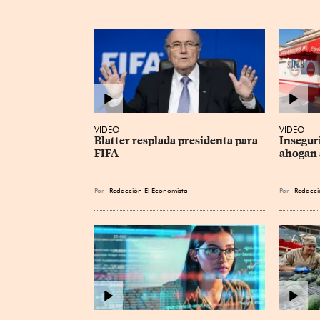
VIDEO
VIDEO
Blatter resplada presidenta para 
Inseguri
FIFA
ahogan 
Por
Redacción El Economista
Por
Redacci