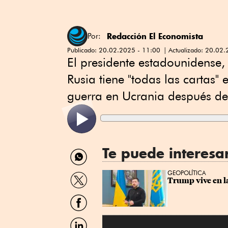
Redacción El Economista
Por:
Publicado:
20.02.2025 - 11:00
Actualizado:
20.02.
El presidente estadounidense,
Rusia tiene "todas las cartas"
guerra en Ucrania después de 
Te puede interesa
Compartir
por
WhatsApp
Compartir
GEOPOLÍTICA
Trump vive en l
por
Twitter
Compartir
por
Facebook
Compartir