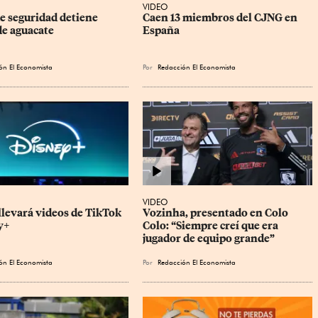
VIDEO
e seguridad detiene 
Caen 13 miembros del CJNG en 
de aguacate
España
ón El Economista
Por
Redacción El Economista
VIDEO
llevará videos de TikTok 
Vozinha, presentado en Colo 
y+
Colo: “Siempre creí que era 
jugador de equipo grande”
ón El Economista
Por
Redacción El Economista