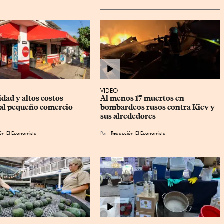
VIDEO
dad y altos costos 
Al menos 17 muertos en 
al pequeño comercio
bombardeos rusos contra Kiev y 
sus alrededores
ón El Economista
Por
Redacción El Economista