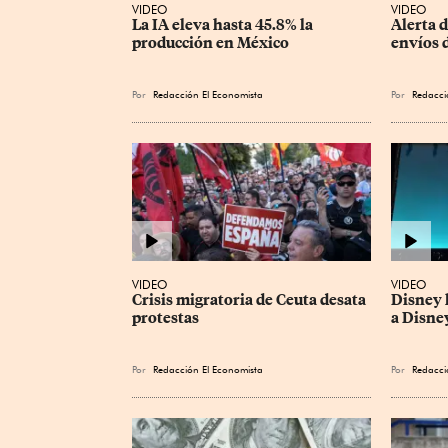
VIDEO
VIDEO
La IA eleva hasta 45.8% la 
Alerta d
producción en México
envíos 
Por
Redacción El Economista
Por
Redacci
VIDEO
VIDEO
Crisis migratoria de Ceuta desata 
Disney 
protestas
a Disne
Por
Redacción El Economista
Por
Redacci