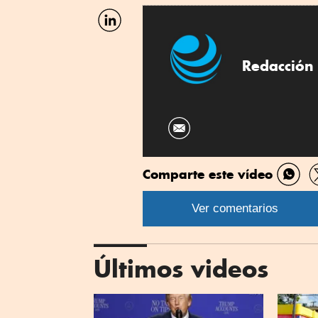
Facebook
Compartir
por
Linkedin
Redacción 
Comparte este vídeo
Comp
por
Ver comentarios
What
Últimos videos