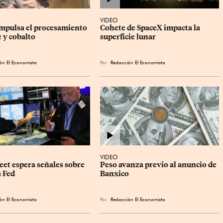
VIDEO
mpulsa el procesamiento 
Cohete de SpaceX impacta la 
 y cobalto
superficie lunar
ón El Economista
Por
Redacción El Economista
VIDEO
eet espera señales sobre 
Peso avanza previo al anuncio de 
a Fed
Banxico
ón El Economista
Por
Redacción El Economista