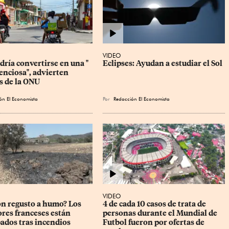
VIDEO
ría convertirse en una " 
Eclipses: Ayudan a estudiar el Sol
enciosa", advierten 
s de la ONU
ón El Economista
Por
Redacción El Economista
VIDEO
on regusto a humo? Los 
4 de cada 10 casos de trata de 
ores franceses están 
personas durante el Mundial de 
ados tras incendios
Futbol fueron por ofertas de 