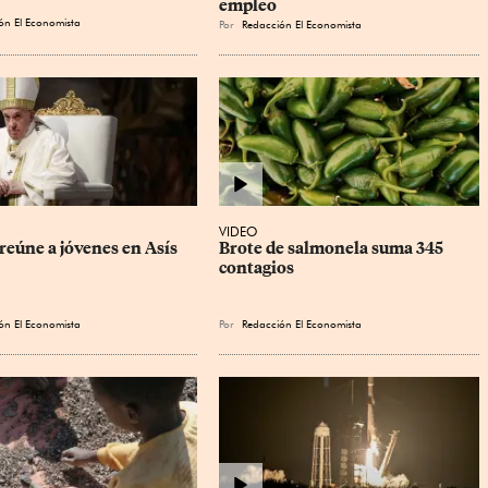
empleo
ón El Economista
Por
Redacción El Economista
VIDEO
reúne a jóvenes en Asís
Brote de salmonela suma 345 
contagios
ón El Economista
Por
Redacción El Economista