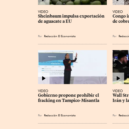
VIDEO
VIDEO
Sheinbaum impulsa exportación 
Congo i
de aguacate a EU
de cobre
Por
Redacción El Economista
Por
Redacci
VIDEO
VIDEO
Gobierno propone prohibir el 
Wall Str
fracking en Tampico-Misantla
Irán y l
Por
Redacción El Economista
Por
Redacci