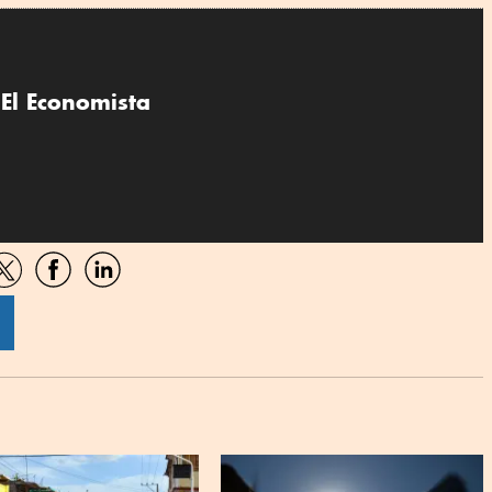
El Economista
artir
Compartir
Compartir
Compartir
por
por
por
sApp
Twitter
Facebook
Linkedin