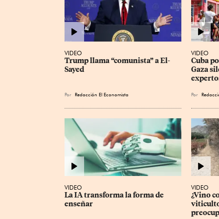
VIDEO
VIDEO
Trump llama “comunista” a El-
Cuba pod
Sayed
Gaza sil
experto
Por
Redacción El Economista
Por
Redacci
VIDEO
VIDEO
La IA transforma la forma de 
¿Vino c
enseñar
viticult
preocup