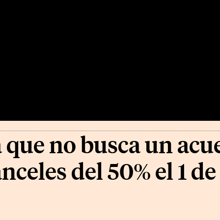
que no busca un acue
nceles del 50% el 1 de 