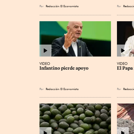
Por
Redacción El Economista
Por
Redacci
VIDEO
VIDEO
Infantino pierde apoyo
El Papa 
Por
Redacción El Economista
Por
Redacci