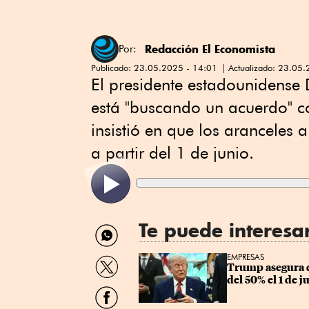
Redacción El Economista
Por:
Publicado:
23.05.2025 - 14:01
Actualizado:
23.05.
El presidente estadounidense
está "buscando un acuerdo" c
insistió en que los aranceles 
a partir del 1 de junio.
Te puede interesa
Compartir
por
WhatsApp
Compartir
EMPRESAS
Trump asegura q
por
del 50% el 1 de j
Twitter
Compartir
por