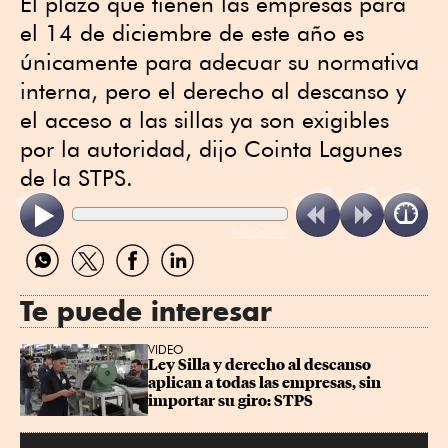
El plazo que tienen las empresas para
el 14 de diciembre de este año es
únicamente para adecuar su normativa
interna, pero el derecho al descanso y
el acceso a las sillas ya son exigibles
por la autoridad, dijo Cointa Lagunes
de la STPS.
ReadSpeaker
Compartir
Compartir
Compartir
Compartir
por
por
por
por
WhatsApp
Twitter
Facebook
Linkedin
Te puede interesar
VIDEO
Ley Silla y derecho al descanso 
aplican a todas las empresas, sin 
importar su giro: STPS