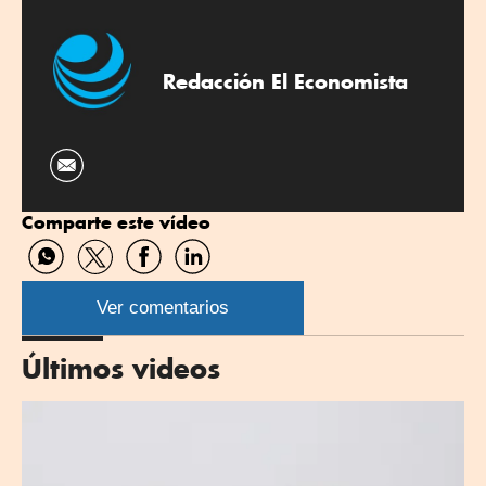
Redacción El Economista
Comparte este vídeo
Compartir
Compartir
Compartir
Compartir
por
por
por
por
WhatsApp
Twitter
Facebook
Linkedin
Ver comentarios
Últimos videos